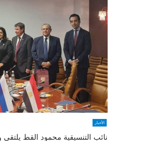
الأخبار
نائب التنسيقية محمود القط يلتق