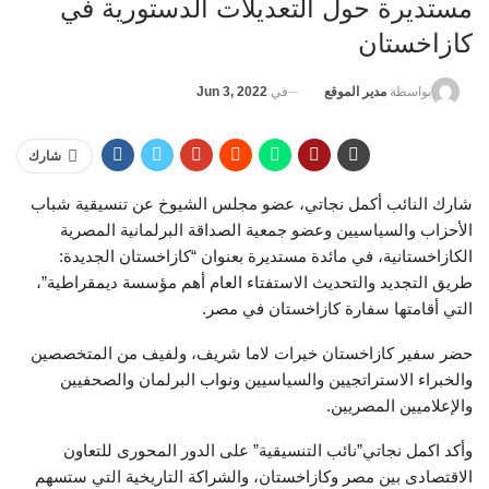
مستديرة حول التعديلات الدستورية في
كازاخستان
في
Jun 3, 2022
بواسطة
مدير الموقع
شارك
شارك النائب أكمل نجاتي، عضو مجلس الشيوخ عن تنسيقية شباب
الأحزاب والسياسيين وعضو جمعية الصداقة البرلمانية المصرية
الكازاخستانية، في مائدة مستديرة بعنوان “كازاخستان الجديدة:
طريق التجديد والتحديث الاستفتاء العام أهم مؤسسة ديمقراطية”،
التي أقامتها سفارة كازاخستان في مصر.
حضر سفير كازاخستان خيرات لاما شريف، ولفيف من المتخصصين
والخبراء الاستراتجيين والسياسيين ونواب البرلمان والصحفيين
والإعلاميين المصريين.
وأكد اكمل نجاتي”نائب التنسيقية” على الدور المحورى للتعاون
الاقتصادى بين مصر وكازاخستان، والشراكة التاريخية التي ستسهم