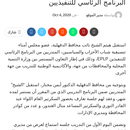
البرنامج الرئاسي للتنفيذيين
في
Oct 4, 2020
بواسطة
مدير الموقع
شارك
استقبل هيثم الشيخ نائب محافظ الدقهلية، عضو مجلس أمناء
تنسيقية شباب الأحزاب والسياسيين، المتدربين من البرنامج الرئاسي
للتنفيذين EPLP، وذلك في إطار التعاون المستمر بين وزارة التنمية
المحلية والمحافظات من جهة، والأكاديمية الوطنية للتدريب من جهة
أخرى.
وبتوجيه من محافظ الدقهلية الدكتور أيمن مختار، استقبل “الشيخ”
المتدربين ضمن البرنامج التدريبي الذي من المقرر أن يستمر لمده
شهر، وعقد لهم جلسة تعارف بحضور السكرتير العام اللواء عبد
القادر النوري والسكرتير المساعد منال الغندور، و عدد من كوادر
المحافظة ومديري الإدارات.
وتضمن اليوم الأول من التدريب جلسه استماع لعرض من مديري