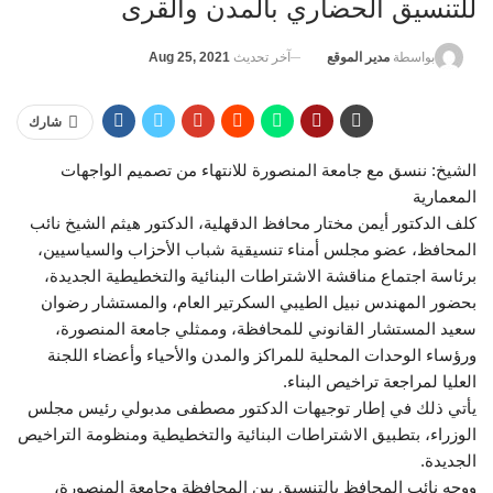
للتنسيق الحضاري بالمدن والقرى
آخر تحديث
Aug 25, 2021
بواسطة
مدير الموقع
شارك
الشيخ: ننسق مع جامعة المنصورة للانتهاء من تصميم الواجهات
المعمارية
كلف الدكتور أيمن مختار محافظ الدقهلية، الدكتور هيثم الشيخ نائب
المحافظ، عضو مجلس أمناء تنسيقية شباب الأحزاب والسياسيين،
برئاسة اجتماع مناقشة الاشتراطات البنائية والتخطيطية الجديدة،
بحضور المهندس نبيل الطيبي السكرتير العام، والمستشار رضوان
سعيد المستشار القانوني للمحافظة، وممثلي جامعة المنصورة،
ورؤساء الوحدات المحلية للمراكز والمدن والأحياء وأعضاء اللجنة
العليا لمراجعة تراخيص البناء.
يأتي ذلك في إطار توجيهات الدكتور مصطفى مدبولي رئيس مجلس
الوزراء، بتطبيق الاشتراطات البنائية والتخطيطية ومنظومة التراخيص
الجديدة.
ووجه نائب المحافظ بالتنسيق بين المحافظة وجامعة المنصورة،