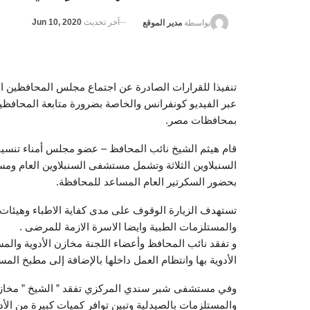
آخر تحديث
Jun 10, 2020
بواسطة
مدير الموقع
تنفيذا للقرارات الصادرة عن اجتماع مجلس المحافظين ا
عبر الفيديو كونفرانس والخاصة بضرورة متابعة المحافظ
بمحافظات مصر.
قام هيثم الشيخ نائب المحافظ – عضو مجلس أمناء تنسي
السنبلاوين الثلاثة وتشمل مستشفى السنبلاوين العام
بحضور السكرتير العام المساعد للمحافظة.
تستهدف الزيارة الوقوف على مدى كفاية الاطباء وهيئات ا
والمستلزمات الطبية وايضا الاسرة الازمة للمرضى .
و تفقد نائب المحافظ وأعضاء اللجنة مخازن الأدوية وال
الأدوية بها وانتظام العمل داخلها بالإضافة إلى مطبخ ا
وفي مستشفى شبر سندي المركزي تفقد ” الشيخ ” مخازن
والمستلزمات بالصيدلية وتبين توافر كميات كبيرة من الأ