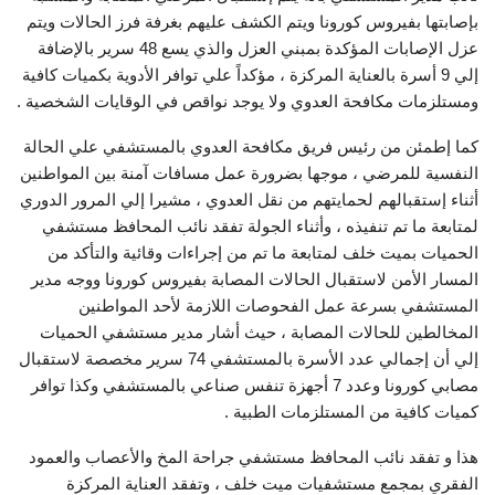
بإصابتها بفيروس كورونا ويتم الكشف عليهم بغرفة فرز الحالات ويتم
عزل الإصابات المؤكدة بمبني العزل والذي يسع 48 سرير بالإضافة
إلي 9 أسرة بالعناية المركزة ، مؤكداً علي توافر الأدوية بكميات كافية
ومستلزمات مكافحة العدوي ولا يوجد نواقص في الوقايات الشخصية .
كما إطمئن من رئيس فريق مكافحة العدوي بالمستشفي علي الحالة
النفسية للمرضي ، موجها بضرورة عمل مسافات آمنة بين المواطنين
أثناء إستقبالهم لحمايتهم من نقل العدوي ، مشيرا إلي المرور الدوري
لمتابعة ما تم تنفيذه ، وأثناء الجولة تفقد نائب المحافظ مستشفي
الحميات بميت خلف لمتابعة ما تم من إجراءات وقائية والتأكد من
المسار الأمن لاستقبال الحالات المصابة بفيروس كورونا ووجه مدير
المستشفي بسرعة عمل الفحوصات اللازمة لأحد المواطنين
المخالطين للحالات المصابة ، حيث أشار مدير مستشفي الحميات
إلي أن إجمالي عدد الأسرة بالمستشفي 74 سرير مخصصة لاستقبال
مصابي كورونا وعدد 7 أجهزة تنفس صناعي بالمستشفي وكذا توافر
كميات كافية من المستلزمات الطبية .
هذا و تفقد نائب المحافظ مستشفي جراحة المخ والأعصاب والعمود
الفقري بمجمع مستشفيات ميت خلف ، وتفقد العناية المركزة