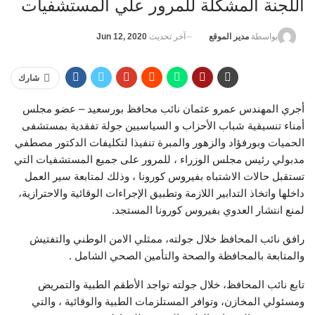
اللجنة المشكلة للمرور علي المستشفيات
آخر تحديث
Jun 12, 2020
بواسطة
مدير الموقع
شارك
أجري المهندس عمرو عثمان نائب محافظ بورسعيد – عضو مجلس
أمناء تنسيقية شباب الأحزاب و السياسيين جولة تفقدية بمستشفى
الحميات وبورفؤاد والزهور والمبرة تنفيذا لتكليفات الدكتور مصطفي
مدبولي رئيس مجلس الوزراء ، للمرور على جميع المستشفيات التي
تستقبل حالات الاشتباه بفيروس كورونا ، وذلك لمتابعة سير العمل
داخلها واتخاذ التدابير اللازمة وتطبيق الإجراءات الوقائية والاحترازية،
لمنع انتشار العدوي بفيروس كورونا المستجد.
رافق نائب المحافظ خلال جولته، ممثلي الامن الوطني والتفتيش
والمتابعة بالمحافظة والصحة والتأمين الصحي الشامل .
تابع نائب المحافظ، خلال جولته تواجد الأطقم الطبية والتمريض
ومسئولي المخازن، وتوافر المستلزمات الطبية والوقائية ، والتي