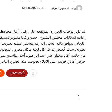
في
Sep 8, 2020
بواسطة
مدير الموقع
لم تؤثر درجات الحرارة المرتفعة على إقبال أبناء محافظة
إعادة انتخابات مجلس الشيوخ، حيث وافانا مندوبو تنسيق
اللجان، بتوافر كافة السبل اللازمة لتسيير عملية تصوي
بصوته، حيث خُصص بداخل كل لجنة مكان معزول للتصوي
من جانبه، أفاد مختار علي عبد الراضي، أحد الناخبين بمر
حرص أهالي قريته على الإدلاء بصوتهم منذ الصباح الباكر ل
Pinterest