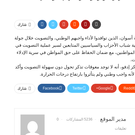
شارك
 أسوان، الذين توافدوا لأداء واجبهم الوطني، والتصويت خلال جولة
ية شباب الأحزاب والسياسيين المتابعين لسير عملية التصويت في
ت المواطنين، مع ضمان الحفاظ على حق المواطن في سرية الإدلاء
ت.
كز إدفو، أنه لا توجد معوقات تذكر تحول دون سهولة التصويت وأكد
أنه واجب وطني ولم يتأثروا بارتفاع درجات الحرارة.
Facebook
Twitter
Google+
ReddIt
شارك
مدير الموقع
5236 المشاركات
0
تعليقات