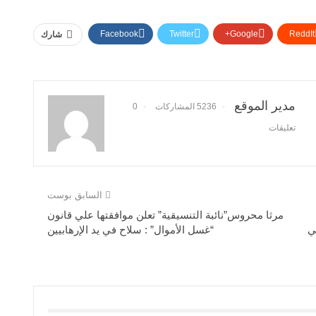
Facebook
Twitter
Google+
ReddIt
شارك
مدير الموقع
5236 المشاركات
0
تعليقات
السابق بوست
مرثا محروس”نائبة التنسيقية” تعلن موافقتها علي قانون
ي
“غسل الأموال” : سلاح في يد الإرهابيين