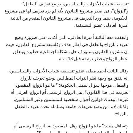
تنسيقية شباب الأحزاب والسياسيين، بوضع تعريف “الطفل”
و”الزواج”، فى صدر مشروع القانون لأنه لم يرد تعريف لها فى مشروع
الحكومة، بينما ورد التعريف فى مشروع القانون المقدم من النائبة
أميرة العادلي عضو التنسيقية.
واتفقت معه النائبة أميرة العادلي، التى أكدت على ضرورة وضع
تعريف للزواج والطفل فى إطار هدف وفلسفة مشروع القانون، حيث
إن مشروع القانون يستهدف حل مشكلة اجتماعية خطيرة ويتعلق
بحظر الزواج وحظر توثيقه قبل 18 سنة.
وقال النائب أحمد مقلد، عضو تنسيقية شباب الأحزاب والسياسيين،
إنه يتفق مع وجهة نظر النواب المطالبين بوضع تعريف للزواج
والطفل، موجها سؤال لممثل الحكومة: ” ما هو الزواج المقصود
تجريمه فى هذا القانون؟، هل الزواج الرسمي أم الزواج العرفي أم
غيره؟، وهناك قوانين أحوال شخصية للمسلمين وغير المسلمين،
ولذلك لابد من وضع تعريفات جامعة وشاملة تحدد تعريف الطفل
والزواج.
وتساءل مقلد:” ما هو الزواج وهل المقصود به الزواج الرسمى أم
العرفي أم الزواج عند المسلمين وغير المسلمين ؟”.