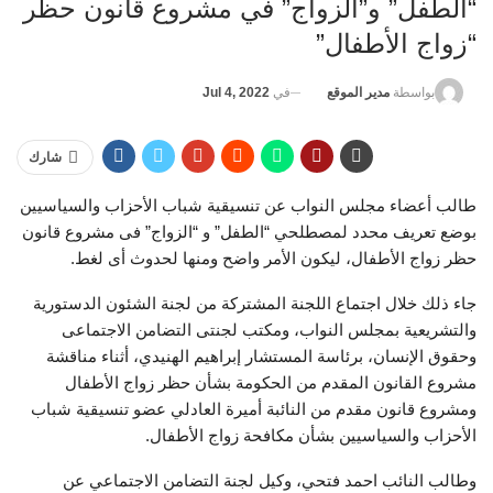
“الطفل” و”الزواج” في مشروع قانون حظر
“زواج الأطفال”
في
Jul 4, 2022
بواسطة
مدير الموقع
شارك
طالب أعضاء مجلس النواب عن تنسيقية شباب الأحزاب والسياسيين
بوضع تعريف محدد لمصطلحي “الطفل” و “الزواج” فى مشروع قانون
حظر زواج الأطفال، ليكون الأمر واضح ومنها لحدوث أى لغط.
جاء ذلك خلال اجتماع اللجنة المشتركة من لجنة الشئون الدستورية
والتشريعية بمجلس النواب، ومكتب لجنتى التضامن الاجتماعى
وحقوق الإنسان، برئاسة المستشار إبراهيم الهنيدي، أثناء مناقشة
مشروع القانون المقدم من الحكومة بشأن حظر زواج الأطفال
ومشروع قانون مقدم من النائبة أميرة العادلي عضو تنسيقية شباب
الأحزاب والسياسيين بشأن مكافحة زواج الأطفال.
وطالب النائب احمد فتحي، وكيل لجنة التضامن الاجتماعي عن