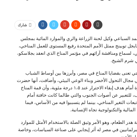
شارك
د السباعي وكيل لحنة الزراعة والري والموارد المائية بمجلس
يجل توبينج ممثل الأمم المتحدة رفيع المستوى للعمل المناخي،
لسماع ومناقشة آرائهم في مؤتمر المناخ الذي انعقد بجلاسكو،
ي شرم الشيخ.
التي تعنى بقضايا المناخ في مصر، وأبرزها بين أوساط الشباب
ي مجال التحول الأخضر وبناء الوعي البيئي، وأضافت، أنها حضرت
قمة المناخ بجلاسكو، ولكن ما زالت الجهود الدولية قاصرة أمام هدف إبقاء الاحترار عند ١،٥ درجة مئوية، وأن قمة المناخ
للتعبير عن أصوات الجنوب والتي طالما كانت خافتة أمام
ات التغير المناخي، بينما لم يتسببوا فيه من الأساس، فيما
مالية والتكنولوجية تجاه الإنسانية.
هدر الطعام، وهو الأمر وثيق الصلة بالاستخدام الأمثل للموارد
رلمانيين في مصر له أثر إيجابي على صناعة السياسات، وخاصة
ول الأخضر.