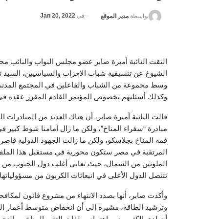
في
Jan 20, 2022
بواسطة
مدير الموقع
التقت النائبة أميرة صابر عضو مجلس النواب والنائب محم
الشيوخ عن تنسيقية شباب الاحزاب والسياسيين، السيد نا
وسط مجموعة من الشباب والفاعلين في المجتمع المدني، 
وكذلك أسئلتهم بخصوص المؤتمر القادم المقرر عقده ف
قالت النائبة أميرة صابر، أن هناك العديد من المبادرات 
مبادرة “سفراء المناخ”، ولكن ما زال أمامنا شوط كبير ف
المرتقبة في مصر ستكون محورية في مستقبل هذا الملف، 
الملوثين من الشمال، حيث تعاني أغلب دول الجنوب من تبع
تتنصل الدول الأعلى في انبعاثات الكربون من مسؤولياتها ال
وأكدت صابر، أنها بصدد الانتهاء من مشروع قانون لمكافحة 
وترشيد الطاقة، مشيرة إلى أن انخفاض متوسط أعمار الب
أن لدى الكثير منهم اهتمام بملفات التغير المناخي والتح