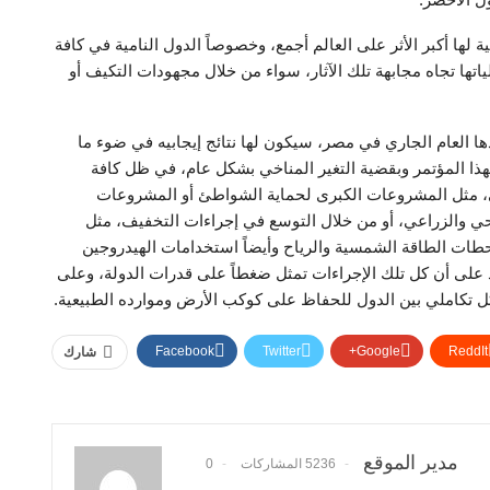
 لها أكبر الأثر على العالم أجمع، وخصوصاً الدول النامية في كافة
تها تجاه مجابهة تلك الآثار، سواء من خلال مجهودات التكيف أو
قمة المناخ cop27 والمقرر انعقادها العام الجاري في مصر، سيكون لها نتائج إيجابيه في ضوء ما
 بهذا المؤتمر وبقضية التغير المناخي بشكل عام، في ظل كافة
ناخي، مثل المشروعات الكبرى لحماية الشواطئ أو المشروعات
صحي والزراعي، أو من خلال التوسع في إجراءات التخفيف، مثل
ات الطاقة الشمسية والرياح وأيضاً استخدامات الهيدروجين
تأكيد على أن كل تلك الإجراءات تمثل ضغطاً على قدرات الدولة، وعلى
شكل تكاملي بين الدول للحفاظ على كوكب الأرض وموارده الطبيعية.
Facebook
Twitter
Google+
ReddIt
شارك
مدير الموقع
5236 المشاركات
0