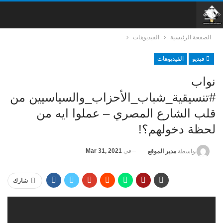
الصفحة الرئيسية
الفيديوهات
فيديو
الفيديوهات
نواب
#تنسيقية_شباب_الأحزاب_والسياسيين من
قلب الشارع المصري – عملوا ايه من
لحظة دخولهم؟!
في
Mar 31, 2021
بواسطة
مدير الموقع
شارك