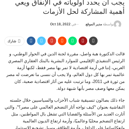
يجب أن يحدد أولوياته في الإنفاق ويعي
أهمية المشاركة لحل الأزمات
في
Oct 18, 2022
بواسطة
مدير الموقع
شارك
قالت الدكتورة هبة واصل، مقررة لجنة الدين في الحوار الوطني، و
الرئيس التنفيذي الإقليمي للموارد البشرية بالبنك العقاري المصري
العربي، إننا في أزمة اقتصادية لا تمر بها مصر فقط، لكنها أزمة
عالمية تمر بها كل دول العالم، ولا يجب أن ننسى ما تعرضت له مصر
من ثورة في 2011، وما ترتبت عليه من آثار اقتصادية صعبة، كان
يمكن معها وصف مصر بأنها شبهة دولة.
جاء ذلك بصالون تنسيقية شباب الأحزاب والسياسيين خلال جلسته
النقاشية بعنوان “كيف نواجه آثار التضخم العالمي على مصر؟”، والتي
أثارت العديد من الأسئلة والقضايا التي تشغل بال المواطنين، مثل
ارتفاع التضخم محليًا وعالميًا، وأزمة ارتفاع الديون العالمية
وانعكاساتها على الداخل، وأزمة الطاقة، وسبل تشجيع الاستثمار