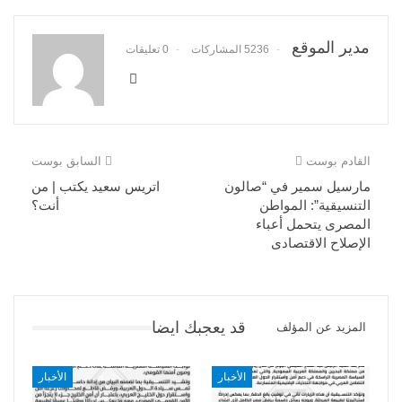
مدير الموقع
5236 المشاركات
0 تعليقات
القادم بوست
السابق بوست
مارسيل سمير في “صالون
اتريس سعيد يكتب | من
التنسيقية”: المواطن
أنت؟
المصرى يتحمل أعباء
الإصلاح الاقتصادى
قد يعجبك ايضا
المزيد عن المؤلف
الأخبار
الأخبار