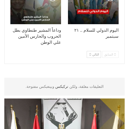
اليوم الدولي للسلام .. ٢١
وداعاً المشير طنطاوي بطل
سبتمبر
الحروب والحارس الأمين
علي الوطن
السابق
التالي
التعليقات مغلقة، ولكن
تركبكس
وبينغبكس مفتوحة.