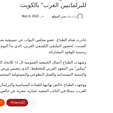
للبرلمانيين العرب” بالكويت
في
May 8, 2022
بواسطة
مدير الموقع
غادرت هيام الطباخ، عضو مجلس النواب عن تنسيقية شبا
السبت، لحضور الملتقى الكشفي العربي، الذي بدأ اليوم، 
رسمية للوفود المشاركة.
وشهدت الطباخ أ
“تمكين” من المعهد العربي للتخطيط، الذي يتضمن ورش ع
والتنمية المستدامة والعمل التطوعي والمسئولية المجتمع
ووجهت الطباخ خالص تهانيها للقيادة السياسية والبرل
العرب، ممثلا في النائب السعيد عمارة، معربة عن خالص ت
Pinterest