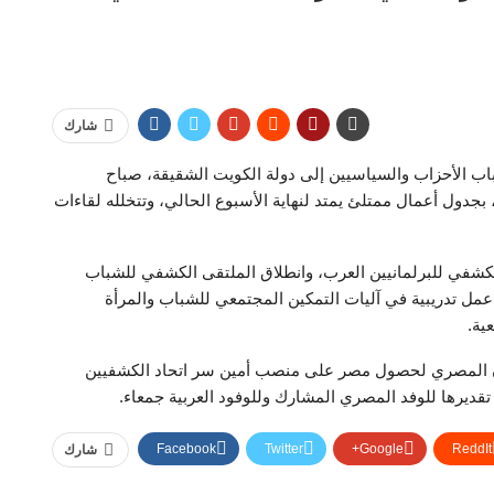
شارك
ب الأحزاب والسياسيين إلى دولة الكويت الشقيقة، صباح
بجدول أعمال ممتلئ يمتد لنهاية الأسبوع الحالي، وتتخلله لقاءات
عمال الجمعية العمومية ال ١٤ للاتحاد الكشفي للبرلمانيين العرب، وانطلاق الملتقى الكشفي للشباب
مل تدريبية في آليات التمكين المجتمعي للشباب والمرأة
ية.
مان المصري لحصول مصر على منصب أمين سر اتحاد الكشفيين
قديرها للوفد المصري المشارك وللوفود العربية جمعاء.
Facebook
Twitter
Google+
ReddIt
شارك