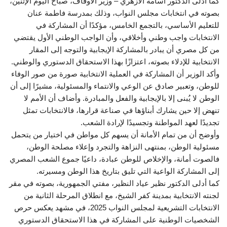
كما أدلى الدكتور أسامة الأزهري – وزير الأوقاف، صباح اليوم الإثنين،
بصوته في انتخابات مجلس النواب، وذلك بمدرسة فاطمة عنان
للتعليم الأساسي، بالتجمع الخامس، مؤكدًا أن المشاركة في
الانتخابات واجب وطني وأخلاقي، وأن الواجب الوطني الأول يقتضي
من كل مصري أن يبادر بالمشاركة الإيجابية والتوجه إلى المقار
الانتخابية للإدلاء بصوته، اعتزازًا بهذا الاستحقاق الدستوري والوطني.
وأكد الوزير أن المشاركة في العملية الانتخابية صورة من صور الوفاء
للوطن، وتعبير صادق عن الوعي والانتماء والمسئولية، مشيرًا إلى أن
الوطن لا يُبنى إلا بالإيجابية والفعل والمبادرة. وأضاف أن الأمم لا
تنهض إلا حين يشارك أبناؤها في صناعة قرارها، فالانتخابات تمثل
تجديدًا لعهد المواطنة وتجسيدًا لإرادة الشعب.
وأوضح أن من تمام الأمانة أن يسهم كل مواطن في اختيار من يتحمل
مسئولية الوطن، بمنتهى النزاهة والتجرد وإعلاء مصلحة الوطن،
فالصوت أمانة، والإخلاص للوطن عبادة، داعيًا جموع الشعب المصري
إلى المشاركة الواعية التي تليق بتاريخ هذا الوطن ومسيرته.
كما أدلى الدكتور نظير عياد النظير، مفتي الجمهورية، بصوته في مقر
لجنته الانتخابية بمدينة كفر الشيخ، مع انطلاق المرحلة الثانية من
الانتخابات التشريعية لمجلس النواب 2025، في مشهد يعكس حرص
الشخصيات الوطنية على المشاركة في هذا الاستحقاق الدستوري