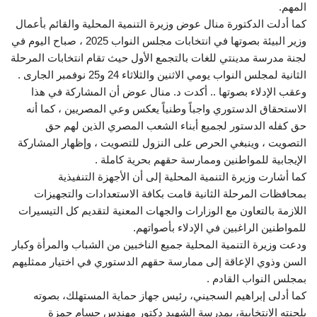
المهم.
كما أدلت الدكتورة منال عوض وزيرة التنمية المحلية والقائم بأعمال
وزير البيئة بصوتها في انتخابات مجلس النواب 2025 ، صباح اليوم في
لجنة مدرسة مدينتي للغات بالتجمع الأول حيث تقام انتخابات المرحلة
الثانية لمجلس النواب يومي الاثنين والثلاثاء 24 و25 نوفمبر الجارى .
وعقب الإدلاء بصوتها .. أكدت د. منال عوض أن المشاركة في هذا
الاستحقاق الدستوري واجباً وطنياً يعكس وعي المصريين ، كما أنه
حق كفله الدستور لجميع أبناء الشعب المصري الذين لهم حق
التصويت ، وينبغي الحرص على النزول للتصويت ، وإظهار المشاركة
الإيجابية للمواطنين وممارسة حقهم بحرية كاملة .
كما أشارت وزيرة التنمية المحلية إلى أن الأجهزة التنفيذية
بمحافظات المرحلة الثانية قامت بكافة الاستعدادات والتجهيزات
اللازمة بالتعاون مع الوزارات والجهات المعنية لتقديم كل التيسيرات
للمواطنين الراغبين في الإدلاء بأصواتهم.
ودعت وزيرة التنمية المحلية جميع الناخبين من الشباب والمرأة وكبار
السن وذوي الإعاقة إلى ممارسة حقهم الدستوري في اختيار ممثليهم
بمجلس النواب القادم .
كما أدلى إبراهيم السجيني، رئيس جهاز حماية المستهلك، بصوته
بلجنته الانتخابية، بمدرسة الشهيد دكتور مهندس حسام حمزة