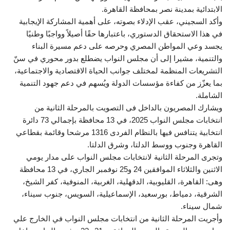
الابتدائية بمدينة نصر بمحافظة القاهرة.
وأكد السجيني، عقب الإدلاء بصوته، على أهمية المشاركة الإيجابية
في هذا الاستحقاق الدستوري، باعتبارها حقًا أصيلاً وواجبًا وطنيًا
يجسد وعي المواطن المصري وحرصه على دعم مسيرة البناء
والتنمية، مشيرا إلى أن مجلس النواب يضطلع بدور محوري في سنّ
التشريعات المنظمة لمختلف جوانب الحياة الاقتصادية والاجتماعية،
بما يعزّز من كفاءة مؤسسات الدولة ويُسهم في دعم جهود التنمية
الشاملة.
ويشارك المصريون بالداخل فى التصويت بالمرحلة الثانية من
انتخابات مجلس النواب 2025، في 13 محافظة بإجمالي 73 دائرة
انتخابية يتنافس فيها بالنظام الفردى 1316 مرشحا وقائمة بقطاعي
القاهرة وجنوب ووسط الدلتا، وشرق الدلتا.
وتجرى المرحلة الثانية لانتخابات مجلس النواب على مدار يومي
الاثنين والثلاثاء الموافقين 24 و25 نوفمبر الجاري، في 13 محافظة
وهى: القاهرة، القليوبية، الدقهلية، الغربية، المنوفية، كفر الشيخ،
الشرقية، دمياط، بورسعيد، الإسماعيلية، السويس، جنوب سيناء،
شمال سيناء.
وأجريت المرحلة الثانية من انتخابات مجلس النواب في الخارج علي