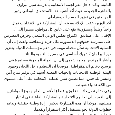
الثانية، وذلك داخل مقر لجنته الانتخابية بمدرسة سيزا نبراوي
بالقاهرة الجديدة، حيث أكد أهمية هذا الاستحقاق الوطني ودور
المواطنين في تعزيز المسار الديمقراطي.
أكد الوزير، عقب الإدلاء بصوته، أن المشاركة في الانتخابات تمثل
واجباً وطنياً ومسؤولية تقع على عاتق كل مواطن، مشيراً إلى أن
الإقبال على صناديق الاقتراع يعكس الوعي الشعبي وحرص المصريين
على ممارسة حقوقهم الدستورية بكل حرية وشفافية. ولفت إلى أن
العملية الانتخابية تمثّل محطة مهمة في دعم مؤسسات الدولة وتعزيز
دور البرلمان كشريك أساسي في مسيرة التنمية والبناء.
وأشار المهندس محمد شيمي إلى أن الدولة المصرية مستمرة في
ترسيخ دعائم الديمقراطية، موضحاً أن التنظيم داخل اللجان وجهود
الهيئة الوطنية للانتخابات والجهات المعنية أسهم في توفير مناخ آمن
وميسر للناخبين، مما يضمن سير العملية الانتخابية على أعلى مستوى
من الكفاءة والانضباط.
وفي ختام تصريحاته، دعا وزير قطاع الأعمال العام جموع المواطنين
إلى التوجه إلى لجانهم الانتخابية والمشاركة الفاعلة في اختيار
ممثليهم، مؤكداً أن هذه المشاركة تعكس إرادة وطنية حقيقية وتدعم
خطوات الدولة نحو مستقبل أكثر استقراراً وتقدماً.