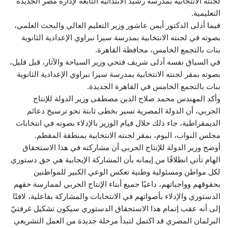
لجنته الانتخابية بمدرسة رشيد الابتدائية التابعة لإدارة مصر الجديدة
التعليمية.
فيما أدلى الدكتور أيمن عاشور وزير التعليم العالي والبحث العلمي،
بصوته في لجنته الانتخابية بمدرسة سيزا نبراوي الإعدادية الثانوية
بنات بالتجمع الخامس، محافظة القاهرة.
في السياق نفسه أدلى شريف فتحي وزير السياحة والآثار، قبل قليل،
بصوته بمقر لجنته الانتخابية بمدرسة سيزا نبراوي الإعدادية الثانوية
بنات بالتجمع الخامس في القاهرة الجديدة.
وأكد المهندس محمد صلاح الدين مصطفى وزير الدولة للإنتاج
الحربي، أن الدولة المصرية تسير بخطى ثابتة نحو ترسيخ دعائم
الديمقراطية، جاء ذلك خلال قيام الوزير بالإدلاء بصوته في انتخابات
مجلس النواب، اليوم، بمقر لجنته الانتخابية بمنطقة المقطم.
أوضح وزير الدولة للإنتاج الحربي أن مشاركته في هذا الاستحقاق
الهام تأتي انطلاقًا من إيمانه بأن المشاركة الإيجابية هي حق دستوري
لكل مواطن ومسئولية وطنية تعكس الوعي الكبير للمواطنين
بحقوقهم وواجباتهم، داعيًا جميع أبناء الإنتاج الحربي لممارسة حقهم
الدستوري والإدلاء بأصواتهم في الانتخابات والمشاركة بفاعلية، لافتًا
إلى أنه عقب إتمام هذا الاستحقاق الدستوري سيكون تشكيل غرفتيّ
البرلمان المصري قد اكتمل لتبدأ مرحلة جديدة من العمل التشريعي