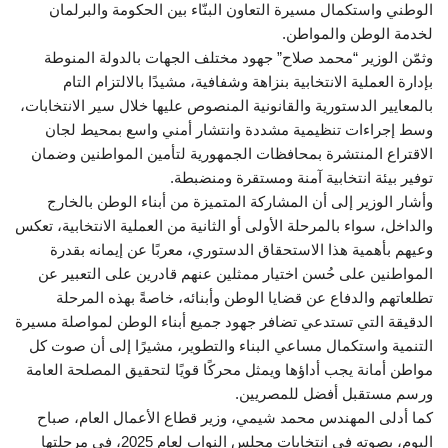
الوطني واستكمال مسيرة التعاون البنّاء بين الحكومة والبرلمان
لخدمة الوطن والمواطن.
وثمّن الوزير “محمد صلاح” جهود مختلف الجهات بالدولة المنوطة
بإدارة العملية الانتخابية بنزاهة وشفافية، مشيدًا بالالتزام التام
بالمعايير الدستورية والقانونية المنصوص عليها خلال سير الانتخابات،
وسط إجراءات تنظيمية مشددة وانتشار أمني واسع بمحيط لجان
الاقتراع المنتشرة بمحافظات الجمهورية لتأمين المواطنين وضمان
توفير بيئة انتخابية آمنة ومستقرة ومنضبطة.
وأشار الوزير إلى أن المشاركة المتميزة من أبناء الوطن بالخارج
والداخل، سواء بالمرحلة الأولى أو الثانية من العملية الانتخابية، تعكس
وعيهم بأهمية هذا الاستحقاق الدستوري، معربًا عن إيمانه بقدرة
المواطنين على حُسن اختيار ممثلين عنهم قادرين على التعبير عن
تطلعاتهم والدفاع عن قضايا الوطن وأبنائه، خاصةً بهذه المرحلة
الدقيقة التي تستدعي تضافر جهود جميع أبناء الوطن لمواصلة مسيرة
التنمية واستكمال مساعي البناء والتطوير، مشيرًا إلى أن صوت كل
مواطن أمانة يجب أداؤها ويمثل محركًا قويًا لتحقيق المصلحة العامة
ورسم مستقبل أفضل للمصريين.
كما أدلى المهندس محمد شيمي، وزير قطاع الأعمال العام، صباح
اليوم، بصوته في انتخابات مجلس النواب لعام 2025، في مرحلتها