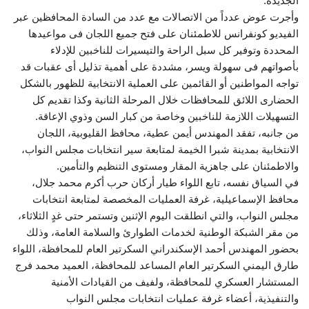
الجديدة.
وأجرت عوض عدداً من الاتصالات مع عدد من السادة المحافظين عبر
الفيديو كونفرانس للاطمئنان على فتح جميع اللجان فى مواعيدها
المحددة وتوفير كل سبل الراحة والتيسيرات للناخبين للإدلاء
بأصواتهم فى سهولة ويسر، مشددة على أهمية تذليل أى عقبات قد
تواجه المواطنين أو القائمين على العملية الانتخابية للظهور بالشكل
الحضارى اللائق للمحافظات خلال المرحلة الثانية وكذا تقديم كل
التسهيلات اللازمة للناخبين وخاصة من كبار السن وذوي الإعاقة.
من جانبه، تفقد المهندس أيمن عطية، محافظ القليوبية، اللجان
الانتخابية بمدينة شبرا الخيمة لمتابعة سير انتخابات مجلس النواب،
والاطمئنان على جاهزية المقار ومستوى التنظيم والتأمين.
في السياق نفسه، تابع اللواء طيار أركان حرب أكرم محمد جلال،
محافظ الإسماعيلية، غرفة العمليات المخصصة لمتابعة انتخابات
مجلس النواب، والتي انطلقت اليوم الإثنين وتستمر حتى غدٍ الثلاثاء،
من مقر الشبكة الوطنية لخدمات الطوارئ والسلامة العامة، وذلك
بحضور المهندس أحمد الإسكندراني السكرتير العام للمحافظة، اللواء
طارق اليمني السكرتير العام المساعد للمحافظة، العميد محمد فرج
المستشار العسكري للمحافظة، ولفيف من القيادات الأمنية
والتنفيذية، أعضاء غرفة عمليات انتخابات مجلس النواب