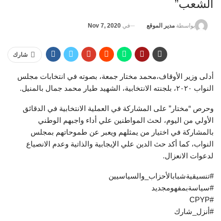
الشعب”
في
Nov 7, 2020
بواسطة
مدير الموقع
شارك
أدلى وزير الأوقاف،محمد مختار جمعة، بصوته في انتخابات مجلس
النواب ٢٠٢٠، بلجنته الانتخابية، الشهيد طيار محمد جمال بالمنيل.
وحرص “مختار” على المشاركة في العملية الانتخابية في الدقائق
الأولي من اليوم، لحث المواطنين علي أداء واجبهم الوطني
بالمشاركة في اختيار من يمثلهم ويعبر عن طموحاتهم بمجلس
النواب، كما أكد حث الدين علي الإيجابية والذاتية وعدم الانصياع
لدعوات الانعزال.
#تنسيقيةشبابالأحزاب_والسياسيين
#سياسةبمفهومجديد
#CPYP
#أنزل_شارك