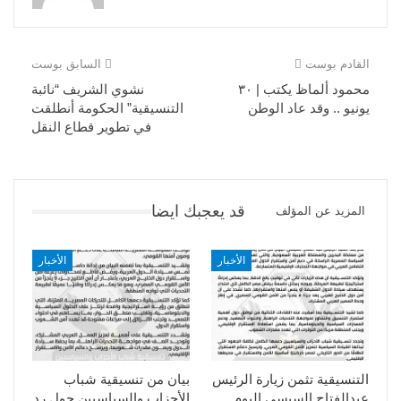
القادم بوست
السابق بوست
محمود ألماظ يكتب | ٣٠
نشوي الشريف “نائبة
يونيو .. وقد عاد الوطن
التنسيقية” الحكومة أنطلقت
في تطوير قطاع النقل
قد يعجبك ايضا
المزيد عن المؤلف
الأخبار
الأخبار
التنسيقية تثمن زيارة الرئيس
بيان من تنسيقية شباب
عبدالفتاح السيسى اليوم
الأحزاب والسياسيين حول رد