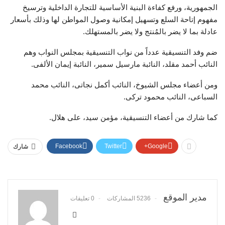
الجمهورية، ورفع كفاءة البنية الأساسية للتجارة الداخلية وترسيخ
مفهوم إتاحة السلع وتسهيل إمكانية وصول المواطن لها وذلك بأسعار
عادلة بما لا يضر بالمُنتج ولا يضر بالمستهلك.
ضم وفد التنسيقية عدداً من نواب التنسيقية بمجلس النواب وهم
النائب أحمد مقلد، النائبة مارسيل سمير، النائبة إيمان الألفى.
ومن أعضاء مجلس الشيوخ، النائب أكمل نجاتى، النائب محمد
السباعى، النائب محمود تركى.
كما شارك من أعضاء التنسيقية، مؤمن سيد، على هلال.
Facebook
Twitter
Google+
شارك
مدير الموقع
5236 المشاركات
0 تعليقات