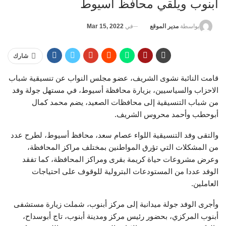
أبنوب ويلقي محافظ أسيوط
في
Mar 15, 2022
بواسطة
مدير الموقع
شارك
قامت النائبة نشوى الشريف، عضو مجلس النواب عن تنسيقية شباب
الاحزاب والسياسيين، بزيارة محافظة أسيوط، في مستهل جولة وفد
من شباب التنسيقية إلى محافظات الصعيد، يضم محمد كمال
أبوحطب وأحمد محروس الشريف.
والتقى وفد التنسيقية اللواء عصام سعد، محافظ أسيوط، لطرح عدد
من المشكلات التي تؤرق المواطنين بمختلف مراكز المحافظة،
وعرض مشروعات حياة كريمة بقرى ومراكز المحافظة، كما تفقد
الوفد عددا من المستودعات البترولية للوقوف على احتياجات
العاملين.
وأجرى الوفد جولة ميدانية إلى مركز أبنوب، شملت زيارة مستشفى
أبنوب المركزي، بحضور رئيس مركز ومدينة أبنوب، تاج أبوسداح،