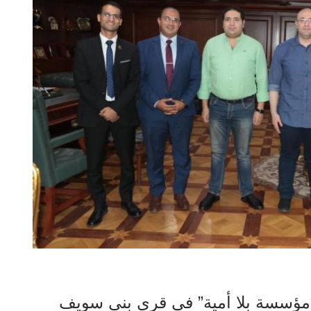
ة “مؤسسة بلا أمية” في قرى بني سويف