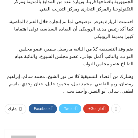
الجمهورية بافتتاحها قريبا، وزيارة عدد من المدابغ بالمدينة ومركز
التكنولوجيا والمركز التجارى ومركز التدريب الفني.
اختتمت الزيارة بعرض توضيحى لما تم إنجازه خلال الفترة الماضية،
كما أكد رئيس مدينة الروبيكى أن القيادة السياسية تولى اهتماما
كبيرا بمدينة الروبيكى.
ضم وفد التنسيقية كلا من النائبة مارسيل سمير، عضو مجلس
النواب، والنائب أكمل نجاتي، عضو مجلس الشيوخ، والنائبة هيام
الطباخ عضو مجلس النواب.
وشارك من أعضاء التنسيقية كلا من نور الشيخ، محمد سالم، إبراهيم
رمضان، ريم القاضي، محمد نبيل، محمود خليل، حنان وجدي، باسم
لطفي، سالي أبو النصر، وأحمد يحيى.
Facebook
Twitter
Google+
شارك