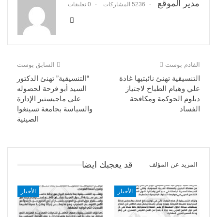
مدير الموقع
5236 المشاركات
0 تعليقات
القادم بوست
السابق بوست
التنسيقية تهنئ نائبتيها غادة
“التنسيقية” تهنئ الدكتور
علي وهيام الطباخ لاجتياز
السيد أبو فرحة لحصوله
دبلوم الحوكمة ومكافحة
علي ماجيستير الإدارة
الفساد
والسياسة بجامعة تسينغوا
الصينية
قد يعجبك ايضا
المزيد عن المؤلف
الأخبار
الأخبار