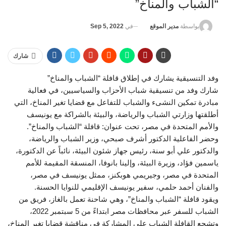
“الشباب والمناخ”
في
Sep 5, 2022
بواسطة
مدير الموقع
شارك
وفد التنسيقية يشارك في إطلاق قافلة “الشباب والمناخ”
شارك وفد من تنسيقية شباب الأحزاب والسياسيين، في فعالية
مبادرة تمكين النشىء والشباب للتفاعل مع قضايا تغير المناخ، التي
أطلقتها وزارتي الشباب والرياضة، والبيئة بالشراكة مع يونيسف
والأمم المتحدة في مصر، تحت عنوان: قافلة “الشباب والمناخ”.
وحضر الفاعلية الدكتور أشرف صبحي، وزير الشباب والرياضة،
والدكتور علي أبو سنة، رئيس جهاز شئون البيئة، نائباً عن الدكتورة،
ياسمين فؤاد، وزيرة البيئة، وإلينا بانوفا، المنسقة المقيمة للأمم
المتحدة في مصر، وجيريمي هوبكنز، ممثل يونيسف في مصر،
والفنان أحمد حلمي، سفير يونيسف الإقليمي للنوايا الحسنة.
ويقود قافلة “الشباب والمناخ”، وهي شاحنة تعمل بالغاز، فريق من
الشباب للسفر عبر محافظات مصر ابتداءً من 5 سبتمبر 2022،
وتشجع القافلة الشباب على المشاركة في مناقشة قضايا تغير المناخ،