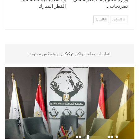
تصريحات…
الفطر المبارك
السابق
التالي
التعليقات مغلقة، ولكن
تركبكس
وبينغبكس مفتوحة.