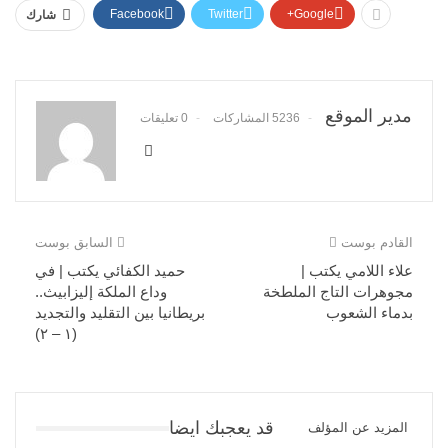
Facebook
Twitter
Google+
شارك
مدير الموقع
5236 المشاركات
0 تعليقات
القادم بوست
السابق بوست
علاء اللامي يكتب |
حميد الكفائي يكتب | في
مجوهرات التاج الملطخة
وداع الملكة إليزابيث..
بدماء الشعوب
بريطانيا بين التقليد والتجديد
(١ – ٢)
قد يعجبك ايضا
المزيد عن المؤلف