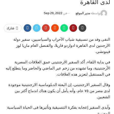
لدى القاهرة
في
Sep 29, 2022
بواسطة
مدير الموقع
شارك
التقى وفد من تنسيقية شباب الأحزاب والسياسيين، سفير دولة
الارجنتين لدى القاهرة ادواردو فاريلا، والقنصل العام ماريا لوز
فينوتشى.
في بداية اللقاء، أكد السفير الارجنتينى عمق العلاقات المصرية
الأرجنتينية، وما تشهده من زخم عبر الماضي والحاضر وما يتطلع إليه
في المستقبل لتعزيز هذه العلاقات.
وقال السفير الارجنتينى، إن البعثة الدبلوماسية الارجنتينية موجودة
لدى مصر من ٧٥ عام، وأنه يأمل أن يكون هناك اندماج أكثر بين
الشعبين.
وأبدى السفير إعجابه بفكرة التنسيقية وتأثيرها فى الحياة السياسية
المصرية.