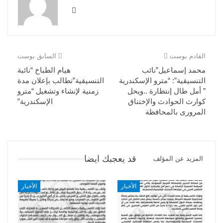
القادم بوست
السابق بوست
محمد إسماعيل”نائب
هيام الطباخ “نائبة
التنسيقية”: “مترو الإسكندرية
التنسيقية”تطالب بإعلان مدة
” أمل طال إنتظارة ..ويحل
زمنية لإنشاء وتشغيل “مترو
كوارث الحوادث والإختناق
الإسكندرية”
المرورى بالمحافظة
قد يعجبك ايضا
المزيد عن المؤلف
الأخبار
الأخبار