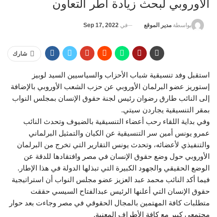
الأوروبي لبحث زيادة أطر التعاون
في
Sep 17, 2022
بواسطة
مدير الموقع
شارك
استقبل وفد تنسيقية شباب الأحزاب والسياسيين السيد لوبيز
إستوريز عضو البرلمان الأوروبي عن حزب الشعب الأوروبي بالإضافة
إلى النائب طارق رضوان رئيس لجنة حقوق الإنسان بمجلس النواب
بمقر التنسيقية يجاردن سيتي.
وفي بداية اللقاء رحب أعضاء التنسيقية بالضيوف وتحدث النائب
عمرو يونس أمين سر التنسيقية عن الكيان والتمثيل البرلماني
والتنفيذي لأعضائه، وتحدث يونس التقارير التي تخرج من البرلمان
الأوروبي حول وضع حقوق الإنسان في مصر وافتقادها للدقة عن
الوضع الحقيقي والجهود الكبيرة التي تبذلها الدولة في هذا الإطار.
فيما أكد النائب محمد عبد العزيز عضو مجلس النواب أن استراتيجية
حقوق الإنسان التي أعلنها الرئيس عبدالفتاح السيسي حققت
متطلبات كافة المهتمين بالمجال الحقوقي في مصر وجاءت بعد حوار
مجتمعي كبير مع كافة الأطراف المعنية.