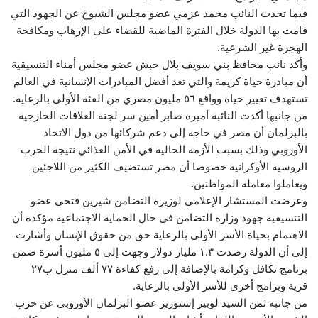
فيما تحدث النائب محمد عزمي عضو مجلس الشيوخ عن الجهود التي
قامت بها الدولة خلال الفترة الماضية للقضاء على الإرهاب ومكافحة
الهجرة غير الشرعية.
وأكد نائب محافظ بني سويف بلال حبش عضو مجلس أمناء التنسيقية
أن مبادرة حياة كريمة والتي تعد أفضل المبادرات الإنسانية في العالم
تستهدف تغيير حياة وواقع ٥٦ مليون مصري من الفئة الأولى بالرعاية.
من جانبها أكدت النائبة أميرة صابر أمين سر لجنة العلاقات الخارجية
بالبرلمان أن مصر في حاجة إلى دعم شركائها من دول الاتحاد
الأوروبي وذلك بسبب الأزمة الحالية في الأمن الغذائي نتيجة الحرب
الروسية الأوكرانية خصوصا أن مصر تستضيف الكثير من اللاجئين
ويعاملوا معاملة المواطنين.
وعرضت المستشار الإعلامي لوزيرة التضامن شيرين فتحي عضو
التنسيقية جهود وزارة التضامن في حال الحماية الاجتماعية مؤكدة أن
الاهتمام بحياة الأسر الأولى بالرعاية حق من حقوق الإنسان وأشارت
إلى أن الدولة رصدت ١.٣ مليار دولار وجهت إلى ٥ مليون أسرة ضمن
برنامج تكافل وكرامة بالإضافة إلى رفع كفاءة ٧٧ ألف منزل ب٢٧
قرية وبرامج أخرى للأسر الأولى بالرعاية.
من جانبه ثمن السيد لوبيز إستوريز عضو البرلمان الأوروبي عن حزب