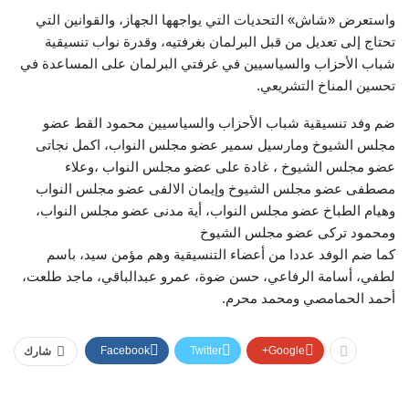
واستعرض «شاش» التحديات التي يواجهها الجهاز، والقوانين التي
تحتاج إلى تعديل من قبل البرلمان بغرفتيه، وقدرة نواب تنسيقية
شباب الأحزاب والسياسيين في غرفتي البرلمان على المساعدة في
تحسين المناخ التشريعي.
ضم وفد تنسيقية شباب الأحزاب والسياسيين محمود القط عضو
مجلس الشيوخ ومارسيل سمير عضو مجلس النواب، اكمل نجاتى
عضو مجلس الشيوخ ، غادة على عضو مجلس النواب ،وعلاء
مصطفى عضو مجلس الشيوخ وإيمان الالفى عضو مجلس النواب
وهيام الطباخ عضو مجلس النواب، أية مدنى عضو مجلس النواب،
ومحمود تركى عضو مجلس الشيوخ
كما ضم الوفد عددا من أعضاء التنسيقية وهم مؤمن سيد، باسم
لطفي، أسامة الرفاعي، حسن ضوة، عمرو عبدالباقي، ماجد طلعت،
أحمد الحمامصي ومحمد محرم.
Facebook
Twitter
Google+
شارك