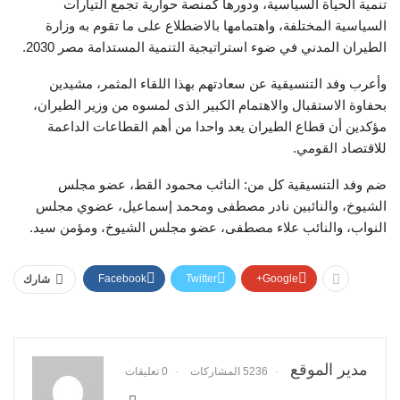
تنمية الحياة السياسية، ودورها كمنصة حوارية تجمع التيارات
السياسية المختلفة، واهتمامها بالاضطلاع على ما تقوم به وزارة
الطيران المدني في ضوء استراتيجية التنمية المستدامة مصر 2030.
وأعرب وفد التنسيقية عن سعادتهم بهذا اللقاء المثمر، مشيدين
بحفاوة الاستقبال والاهتمام الكبير الذى لمسوه من وزير الطيران،
مؤكدين أن قطاع الطيران يعد واحدا من أهم القطاعات الداعمة
للاقتصاد القومي.
ضم وفد التنسيقية كل من: النائب محمود القط، عضو مجلس
الشيوخ، والنائبين نادر مصطفى ومحمد إسماعيل، عضوي مجلس
النواب، والنائب علاء مصطفى، عضو مجلس الشيوخ، ومؤمن سيد.
Facebook
Twitter
Google+
شارك
مدير الموقع
5236 المشاركات
0 تعليقات