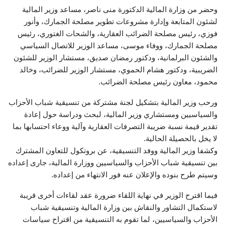
وحضر من وزارة المالية الدكتورة منى ناصر، مساعد وزير المالية
لشئون المتابعة وإدارة مشروعات تطوير مصلحة الجمارك، وأنور
فوزي، رئيس مصلحة الضرائب العقارية، والشحات الغتوري، رئيس
مصلحة الجمارك، ووفاء موسى، مساعد الوزير للاتصال السياسي
والشئون البرلمانية، ودكتور رمضان صديق، مستشار الوزير للشئون
الضريبية، ودكتور هشام الحموي، مستشار الوزير للضرائب، وخالد
محمود، معاون رئيس مصلحة الضرائب.
ورحب وزير المالية بتشكيل لجنة مشتركة من تنسيقية شباب الأحزاب
والسياسيين ومستشاري وزير المالية، لبحث ودراسة حول إعادة
تقدير قيمة نسبة ضريبة التصرفات العقارية وآلية ووعاء احتسابها بما
لا يخل بالحصيلة الحالية.
وكشفا وزير المالية ووفد التنسيقية، عن بروتكول للتعاون المشترك
بين تنسيقية شباب الأحزاب والسياسيين ووزارة المالية، جارى إعداده
وسيتم طرح بنوده والإعلان عنه فور الانتهاء من إعداده.
فيما اقترح الوزير في نهاية اللقاء ضرورة عقد لقاءات أخرى قريبة
لاستكمال التشاور والنقاش بين وزارة المالية وتنسيقية شباب
الأحزاب والسياسيين، لما تقوم به التنسيقية من اقتراح سياسات