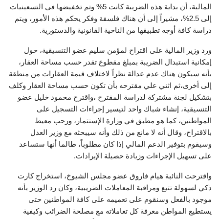
المالية، أن بداية هذه الضريبة كانت 5% وتم تخفيضها في التسعينيات
إلى 2.5%، مشيراً إلى أن هناك فلسفة وفكر يحكم هذه الأمور، ويتم
دراسة كافة أوجه تطبيقها من الناحية القانونية والدستورية.
ورد وزير المالية على اقتراح لمؤمن سليم عضو التنسيقية، حول
إمكانية استبدال الضريبة بمبلغ مقطوع تقدر حسب مساحة العقار،
بأنه سيكون هناك عدم عدالة نظراً لاختلاف قيمة العقارات من منطقة
إلى أخرى،ثم اثني علي مقترحه بأن تكون حسب مساحة العقار وكلف
بتشكيل لجنة مشتركة لدراسة المقترح ،واقترح محمود خليل عضو
التنسيقية، إنشاء شباك واحد لتيسير إجراءات التسجيل على
المواطنين، كما هو مطبق في وزارة الإستثمار، ورحب معيط
بالاقتراح، وقال أنه لا مانع من ذلك وأنه سيبحثه مع وزير العدل
وسيقوم بتوفير الدعم المالي إذا كان مطلوباً، طالما أنها ستساعد
على تسهيل الإجراءات وزيادة حصيلة الإيرادات.
واقترحت النائبة هيام فاروق عضو مجلس الشيوخ، استخراج كارت
ذكي لسهولة تتبع ومراقبة المعاملات الضريبية، وكان رد الوزير بأنه
موجود بالفعل وسنقوم على تعميمه على كافة المواطنين حتى
يستطيع المواطن معرفة كل تعاملاته مع مصلحة الضرائب وكيفية