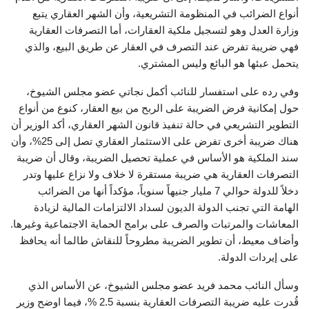
أنواع الضرائب في المنظومة التشريعية، وأن الشهر العقاري يتبع
وزارة العدل وهو لتسجيل ملكية العقارات، أما التصرفات العقارية
فهي ضريبة تفرض عند التصرف في العقار عن طريق البيع، والذي
يتحمل عبئها هو البائع وليس المشتري.
وفي رده على استفسار للنائب أكمل نجاتي عضو مجلس الشيوخ،
حول إمكانية فرض الضريبة على الربح من بيع العقار، كنوع من أنواع
التطوير التشريعي في حالة تنفيذ قانون الشهر العقاري، أكد الوزير أن
هناك ضريبة أخرى تفرض على الاستثمار العقاري تصل إلى 25%، وأن
سند الملكية هو الأساس في عملية تحصيل الضريبة، وقال أن ضريبة
التصرفات العقارية هي ضريبة مستقرة لا خلاف ولا نزاع عليها وتدر
دخلاً للدولة حوالي 7 مليار جنيهاً سنوياً، مؤكداً أنها من الضرائب
الهامة التي تجنب الدولة الديون لسداد الالتزامات المالية لزيادة
المعاشات والمرتبات والصرف على برامج الحماية الاجتماعية وغيرها.
وأضاف معيط، أن تطوير الضريبة مطروحاً للنقاش طالما أنه يحافظ
على إيردات الدولة.
وسأل النائب محمد فريد عضو مجلس الشيوخ، عن الأساس الذي
قُدرت عليه ضريبة التصرفات العقارية بنسبة 2.5 %، فيما اوضح وزير