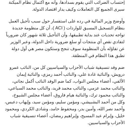
إحتساب الضرائب التي يقوم بسدادها، وأنه مع اكتمال نظام الميكنة
سيرى الجميع كل التعاملات وكيف يدار اقتصاد الدولة.
وأوضح وزير المالية في رده على استفسار حول سبب تأجيل العمل
بنظام التسجيل المسبق للواردات ( ACI )، أن كل منظومة جديدة
تواجه تحديات عند بداية تطبيقها، وأن التأجيل ثلاثة شهور كان ضرورياً
لتفادي نقص أي منتجات أو سلع ضرورية داخل الدولة، وعبر الوزير
عن تفاؤله بأن المنظومة سوف تنجح وستكون مصر هي أول دولة
تطبق هذا النظام في المنطقة.
ضم وفد تنسيقية شباب الأحزاب والسياسيين كل من، النائب عمرو
درويش، والنائبة غادة علي، والنائب أحمد رمزي، والنائبة إيمان
الألفي، أعضاء مجلس النواب، كما ضم الوفد النائب أكمل نجاتي،
والنائب محمد عزمي، والنائب محمد فريد، والنائب محمد السباعي،
والنائب محمود ترك، والنائبة هيام فاروق، أعضاء مجلس الشيوخ،
وكل من أحمد البشبيشي، ومؤمن سليم، ومؤمن سيد، وإيهاب دعبس،
وأحمد نصر الله، وأمين بدر، ومحفوط حامد، وشادى الكردي، ومحمود
خليل، وإبرام عبد المسيح، وإبراهيم رمضان، أعضاء تنسيقية شباب
الأحزاب والسياسيين.