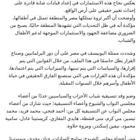
يعكس نجاح هذه الاستثمارات في إعداد قيادات شابة قادرة على
إحداث تغيير حقيقي على أرض الواقع.
وأوضحت أن أكبر ثروة تمتلكها مصر والمنطقة تتمثل في أطفالها،
مؤكدة أنه في ظل التحديات التي تشهدها المنطقة حاليًا، يصبح من
الضروري مضاعفة الجهود والاستثمارات الموجهة لدعم الأطفال
والشباب.
وشددت ممثلة اليونيسف في مصر على أن دور البرلمانيين وصناع
القرار يظل حاسمًا في هذا الملف، من خلال القوانين التي يتم
إقرارها، والسياسات التي يتم تبنيها، والميزانيات التي يتم اعتمادها،
مؤكدة أن هذه القرارات هي التي ستصنع الفارق الحقيقي في حياة
الأطفال وأسرهم خلال السنوات المقبلة.
وضم وفد تنسيقية شباب الأحزاب والسياسيين عددًا من أعضاء
مجلسي النواب والشيوخ وأعضاء التنسيقية؛ حيث شارك من أعضاء
مجلس النواب عن التنسيقية كل من: أحمد فتحي، محمد فريد، محمد
تيسير، مي كرم، منى قشطة، هايدي المغازي، كريستينا عادل، سامية
محمود، نيفين إسكندر، ومروة حلاوة.
ومن أعضاء مجلس الشيوخ: سامح السادات، حنان وجدي، ويوستينا