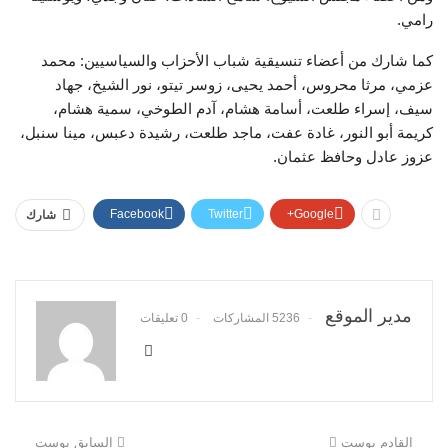
رامي.
كما شارك من أعضاء تنسيقية شباب الأحزاب والسياسيين: محمد
عزمي، مرثا محروس، أحمد يحيى، زوسر تيتو، نور الشيخ، جهاد
سيف، إسراء طلعت، أسامة هشام، آدم الطوخي، سمية هشام،
كريمة أبو النور، غادة عفت، ماجد طلعت، رشيدة دعبس، مينا سنبل،
عزوز عادل وحافظ عثمان.
Facebook
Twitter
Google+
شارك
مدير الموقع
5236 المشاركات
0 تعليقات
القادم بوست
السابق بوست