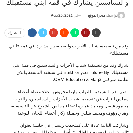
والسياسيين يشارك في قمة ابني مستقبلك
في
Aug 25, 2021
بواسطة
مدير الموقع
شارك
وفد من تنسيقية شباب الأحزاب والسياسيين يشارك في قمة «ابني
مستقبلك»
شارك وفد من تنسيقية شباب الأحزاب والسياسيين في قمة ابني
مستقبلك Build for your future- Byf في نسخته التاسعة والذي
نظمته شركتي OBM Education & Marj3.
وضم وفد التنسيقية، النواب مارثا محروس وعلاء عصام أعضاء
مجلس النواب عن تنسيقية شباب الأحزاب والسياسيين، والنواب
محمود فيصل ومحمد عمارة أعضاء مجلس الشيوخ عن التنسيقية،
وهدي رؤوف ومحمد شلبي وجميلة زكي أعضاء اللجان النوعية.
وشاركت النائبة غادة علي كمتحدث رئيسي في جلسة بعنوان
“المسئولية المجتمعية للطلاب”، أشارت خلالها إلى تجارب تمكين