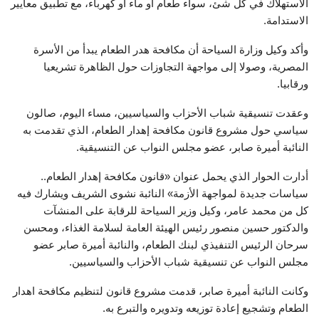
الاستهلاك في كل شئ، سواء طعام أو ماء أو كهرباء، مع تطبيق معايير
الاستدامة.
وأكد وكيل وزارة السياحة أن مكافحة هدر الطعام يبدأ من الأسرة
المصرية، وصولا إلى مواجهة التجاوزات حول الظاهرة تشريعيا
ورقابيا.
وعقدت تنسيقية شباب الأحزاب والسياسيين، مساء اليوم، صالون
سياسي حول مشروع قانون مكافحة إهدار الطعام، الذي تقدمت به
النائبة أميرة صابر، عضو مجلس النواب عن التنسيقية.
أدارت الحوار الذي يحمل عنوان «قانون مكافحة إهدار الطعام..
سياسات جديدة لمواجهة الأزمة» النائبة نشوى الشريف ويشارك فيه
كل من محمد عامر، وكيل وزير السياحة للرقابة على المنشآت
والدكتور حسين منصور رئيس الهيئة العامة لسلامة الغذاء، ومحسن
سرحان الرئيس التنفيذي لبنك الطعام، والنائبة أميرة صابر عضو
مجلس النواب عن تنسيقية شباب الأحزاب والسياسيين.
وكانت النائبة أميرة صابر، قدمت مشروع قانون لتنظيم مكافحة اهدار
الطعام وتشجيع إعادة توزيعه وتدويره والتبرع به.