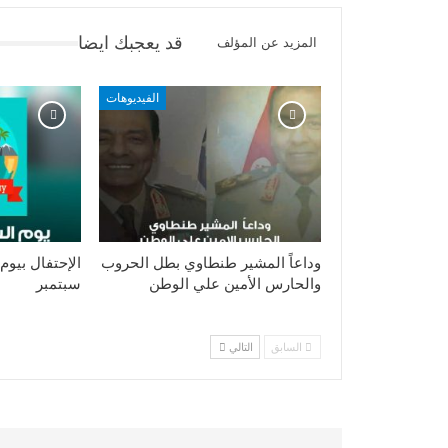
قد يعجبك ايضا
المزيد عن المؤلف
الفيديوهات
وداعاً المشير طنطاوي بطل الحروب
والحارس الأمين علي الوطن
سبتمبر
السابق
التالي