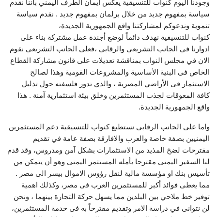
وجودنا اليوم كنواب للتنسيقية يعكس ايمان الطرف اليمني باننا نقدم
سياسة بمفهوم جديد من خلال برلمان بمفهوم جديد . نقدم سياسة
تنموية وندعوكم لمشاركتنا واقع الجمهورية الجديدة،
‎كنواب للتنسيقية نهدف دائماً لوضع أجندة عمل مشتركة بناء على
ادوارنا في الجانب التشريعي والرقابي ،فعلى الجانب التشريعي نقوم
الان في مجلس النواب بمناقشة تعديلات على قانون مشاركة القطاع
الخاص فى البنية الأساسية والمشروعات القومية وهذا لصالح
الاستثمار فى الأراضي المصرية ، والذي تدور فلسفته حول تذليل
كافة المعوقات لجذب المستثمرين وخلق بيئة استثمارية آمنة . هذا
واقع الجمهورية الجديدة.
‎واما على الجانب الرقابي نستطيع كنواب للتنسيقية دعم المستثمرين
اليمنيين بصفة خاصة والعرب والافارقة بصفة عامة في تقديم
مقترحات لضخ المذيد من الاستثمارات بشكل آمن ومدروس، وقد قدم
لنا السفير اليمنى مقترحا يأمله المستثمر اليمنى وهو أن يتمكن من
تأسيس بنك او مؤسسة مالية لنقل رؤوس الاموال بيسر الى مصر .
مما يعطى فوائد أكبر للمستثمرين العرب فى مصر، وكذلك اهمية
توفير خط ملاحي بين البلدين مما يسهل حركة التجارة بينهما ، ونحن
لن نتوانى في دراسة الامر وتقديم مقترحاً به فى خدمة المستثمرين،