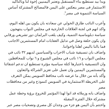
ويدا بيد نستطيع بناء المستقبل ونعتبر اليمنيين إخوة لنا وبالتأكيد
الاستثمار فى مصر ينعكس على اليمن فالمصالح المشتركة أساس
السياسة التنموية فى مصر”.
‎وأعرب النائب طارق الخولي عن سعادته بان يكون بين اهله اليوم،
واكد انهم في لجنة العلاقات الخارجية في مجلس النواب ينتهجون
سياسة دبلوماسية التنمية، وكيف يلعب البرلمان دور تشريعي ورقابي
وان يكون حلقة وصل في تذليل العقابات امام المستثمرين الاجانب
فما بالنا باليمن اهلنا واخواتنا.
‎واضاف بان تنسيقية شباب الاحزاب والسياسين لديهم ٣٢ نائب في
مجلس النواب و ١٦ نائب في مجلس الشيوخ و ٦ نواب للمحافظين
وان التنسيقية باعتبارها كتلة سياسية مؤثرة تستطيع ان تدعم اشقائنا
والمستثمرين اليمنين وان تعمل على تعزيز الشراكة والتعاون
‎وأكد بأنه من خلال ما عرضه نائب محافظ السويس يمكن التعرف
على الخريطة الاستثمارية في السويس كنموذج وغير من محافظات
مصر
‎واضاف بانه وزملائه قد اتوا لهذا المؤتمر للخروج برؤية وخطة عمل
مشتركة خلال الفترة المقبلة
‎واختتم بأن اليمن هو جزء من وجدان كل مصري وتضحيات مصر عبر