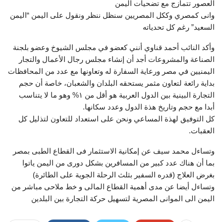
العصور تتمازج مع تضحيات اليمن
‎وانى كمصري وككل المصريين سنظل ننظر ونقول على اليمن “اليمن
السعيد” رغم كل تحدياته
‎وأكد النائب أحمد قناوي أنني كعضو في مجلس الشيوخ وعضو بلجنة
الصناعة والمشروعات أجد أن إنشاء مجلس رجال الأعمال والتجار
اليمنيين في مصر ورعاية السفارة له وتعاونها مع عدد من المحافظات
بداية رائعة لتعاون مثمر يستحقه البلدان والشعبان، خاصة أن حجم
التجارة البينية بين الدول العربية هو أقل من ١% وهو ما لا يتناسب
أبدا مع حجم وتاريخ هذة الدول وعدد سكانها.
‎كل التوفيق لهذة المساعي ونحن على استعداد للتعاون لتذليل كل
العقبات.
‎وتساءل محمد سيف عن إمكانية الاستثمار فى القطاع الطبى بمصر
بما أن هناك عدد كبير من المسافرين بشكل دورى من اليمن ياتوا
بغرض العلاج (قدره السفير بثلث الرحلة الجوية على الطائرة)
‎وتساءل أيضا عن مدى أهمية القطاع المالى و خط ملاحى مباشر من
اليمن الى الموانى المصرية لتسهيل حركة التجارة بين البلدين