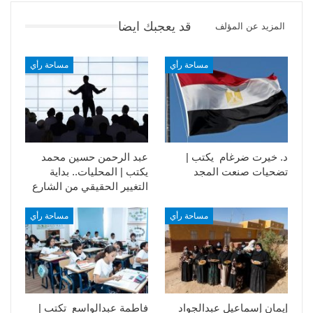
قد يعجبك ايضا
المزيد عن المؤلف
مساحة رأي
مساحة رأي
د. خيرت ضرغام يكتب |
عبد الرحمن حسين محمد
تضحيات صنعت المجد
يكتب | المحليات.. بداية
التغيير الحقيقي من الشارع
مساحة رأي
مساحة رأي
إيمان إسماعيل عبدالجواد
فاطمة عبدالواسع تكتب |