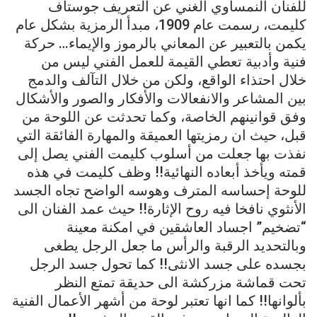
للفنان النمساوي الغني عن التعريف جوستاف
كليمت، رسمت عام 1909، مبدأ الرمزية بشكل عام
يكمن بالتعبير عن المعاني بالرموز والإيماء… حركة
فنية وأدبية تعطي القيمة للعمل الفني ليس من
خلال احتذاء الواقع، ولكن من خلال التآلف والدمج
بين المشاعر والانفعالات والأفكار والصور والأشكال
وفق قوانينهم الخاصة، وكما تحدثت عن اللوحة من
قبل، حيث ان رمزيتها العميقة والمهارة الفائقة التي
نفذت بها جعلت من أسلوب كليمت الفني يصل إلى
قمته ويأخذ أبعاده النهائية!! وظف كليمت في هذه
للوحة إحساسه المترف وهوسه الواضح تجاه الجسد
الأنثوي نافخا فيه روح الإثارة!! حيث عمد الفنان الى
“تضخيم” اجساد العاشقين في امكنة معينة
وبالتحديد الرقبة والرأس ما جعل الرجل يطغى
بجسده على جسد الانثى!! كما تحول جسد الرجل
تحت قماشة مزركشة الى حديقة تمتع النظر
بألوانها!! كما انها تعتبر لوحة من أشهر الأعمال الفنية