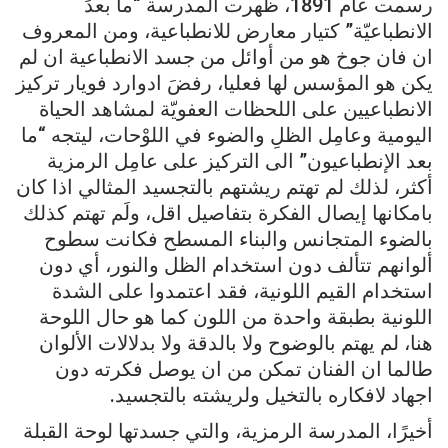
رسمت عام 1891، ظهرت المدرسة “ما بعدَ
الانطباعيّة” كتيار معارض للانطباعية، ومن المعروف
ان فان جوخ هو من أوائل من جسد الانطباعية ان لم
يكن هو المؤسس لها فعليا، رفضَ ادوارد فويار تركيز
الانطباعيين على اللحظات العفويّة لمشاهد الحياة
اليومية وعامِل الظلِ والضوء في اللوْحات، ليتجه “ما
بعد الإنطباعيون” الى التركيز على عامِل الرمزية
أكثر، لذلك لم تهتم ريشتهم بالتجسيد المثالي اذا كان
بامكانها إيصال الفكرة بتفاصيل اقل، ولَم تهتم كذلك
بالضوء المتجانس والبناء المسطح فكانت سطوح
ألوانهم تتألف دون استخدام الظل والنور، أي دون
استخدام القيم اللونية، فقد اعتمدوا على الشدة
اللونية بطبقة واحدة من اللون كما هو حال اللوحة
هنا، لم يهتم بالوضوح ولا بالدقة ولا بدلالات الألوان
طالما ان الفنان تمكن من ان يوصل فكرته دون
اجهاد لافكاره بالتخيل ولريشته بالتجسيد.
أخيرًا، المدرسة الرمزية، والتي جسدتها لوحة القبلة