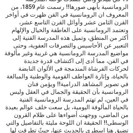
الرومانسية بأبهى صورها!! رسمت عام 1859، من
المعروف ان الرومانسية في الفن ظهرت في أواخر
القرن الثامن عشر وأوائل القرن التاسع عشر،
وتعتمد الرومانسية على العاطفة والخيال والإلهام
أكثر من المنطق، وتميل هذه المدرسة الفنية إلى
التعبير عن الأحاسيس والتصرفات العفوية، وحتى
مواضيع المدرسة الرومانسية هي غريبة وغير مألوفة
في الفن، مما أدى إلى اكتشاف قدرة جديدة
لحركات الفرشاة المندمجة في الألوان النابضة
بالحياة، وإثارة العواطف القومية والوطنية والمبالغة
في تصوير المشاهد الدرامية!! ويؤمن فنان
الرومانسية بأن الحقيقة والجمال في العقل وليس
في العين، لم تهتم المدرسة الرومانسية الفنية
بالحياة المألوفة اليومية، بل سعت خلف عوالم بعيدة
من الماضي، ووجهت أضواءها على ظلام القرون
الوسطى!! الحقيقة ان اللوحة مليئة بالتفاصيل والتي
تضيق هنا اسطري بالحديث عنها، حيثً تطرقت لها