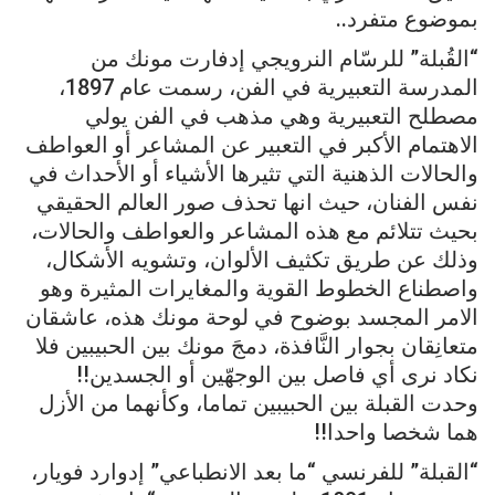
بموضوع متفرد..
“القُبلة” للرسّام النرويجي إدفارت مونك من
المدرسة التعبيرية في الفن، رسمت عام 1897،
مصطلح التعبيرية وهي مذهب في الفن يولي
الاهتمام الأكبر في التعبير عن المشاعر أو العواطف
والحالات الذهنية التي تثيرها الأشياء أو الأحداث في
نفس الفنان، حيث انها تحذف صور العالم الحقيقي
بحيث تتلائم مع هذه المشاعر والعواطف والحالات،
وذلك عن طريق تكثيف الألوان، وتشويه الأشكال،
واصطناع الخطوط القوية والمغايرات المثيرة وهو
الامر المجسد بوضوح في لوحة مونك هذه، عاشقان
متعانِقان بجوار النَّافذة، دمجَ مونك بين الحبيبين فلا
نكاد نرى أي فاصل بين الوجهّين أو الجسدين!!
وحدت القبلة بين الحبيبين تماما، وكأنهما من الأزل
هما شخصا واحدا!!
“القبلة” للفرنسي “ما بعد الانطباعي” إدوارد فويار،