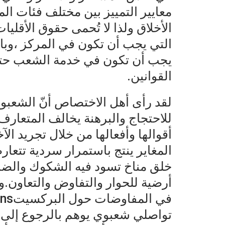
معايير التمييز بين مختلف فئات المج
الأخلاق ولذا لا تُحمى حقوق الأقليات
التي يجب أن تكون في المركز ،وباسم
يجب أن تكون في خدمة الشعب حتى
القوانين.
لقد رأى أهل الاختصاص أنّ الشع
للاحتجاج والبرهنة يخالف المتعارف
أقوالها وأفعالها من خلال تجريد ال
المغاير ينتج باستمرار سردية تتعا
خلق مناخ تسود فيه الشكوك والضباب
أرضية للحوار والتفاوض والتعاون.وي
تواصلي شعبوي يوهم بالرجوع إلى