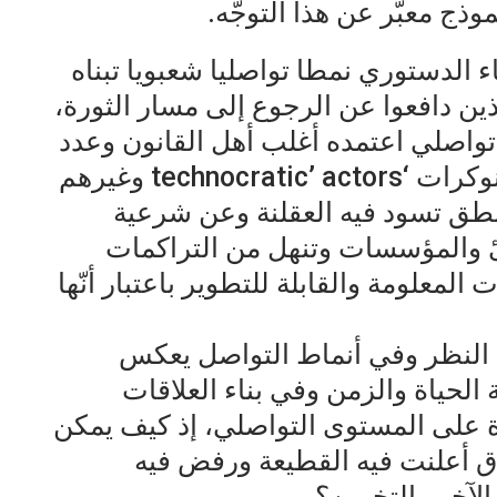
وذج معبّر عن هذا التوجّه.
 الدستوري نمطا تواصليا شعبويا تبناه
ين دافعوا عن الرجوع إلى مسار الثورة،
واصلي اعتمده أغلب أهل القانون وعدد
كبير من الفاعلين الحقوقيين والتكنوكرات ‘technocratic’ actors وغيرهم
منطق تسود فيه العقلنة وعن شرعية
ئ والمؤسسات وتنهل من التراكمات
لمعلومة والقابلة للتطوير باعتبار أنّها
ت النظر وفي أنماط التواصل يعكس
الحياة والزمن وفي بناء العلاقات
ة على المستوى التواصلي، إذ كيف يمكن
ق أعلنت فيه القطيعة ورفض فيه
الآخر والتخوين؟