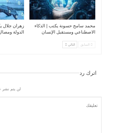
محمد سامح حسونة يكتب | الذكاء
زهران جلال يك
الاصطناعي ومستقبل الإنسان
الدولة ومصالح
السابق
التالي
اترك رد
لن يتم نشر ع