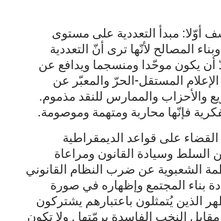
سف أوّلا: مبدأ التعددية على مستوى
اء المصالح لأنّها ترى أنّ التعددية
ّ أن يكون موحّدا ومنسجما ويدافع عن
لإعلام المستقل-الحرّ والمعبّر عن
ريع والأحزاب والممارس للنقد مذموم.
فكرية فإنّها محاربة ومتهمة وموصومة.
 القضاء على قواعد الديمقراطية
ين السلط وسيادة القانون ومراعاة
نظمة الشعبوية عن ضرب النظام القانوني
ة بناء المجتمع وإظهاره في صورة
ر الذين يُتمثلون باعتبارهم يشتركون
بل النخب الفاسدة برمّتها . ولا تكون