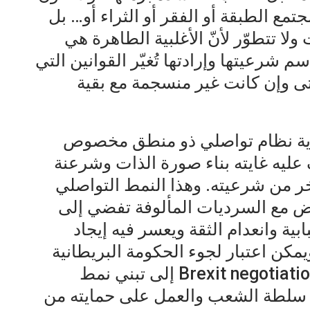
تمع الطبقة أو الفقر أو الثراء أو… بل
 ولا تتطوّر لأنّ الأغلبية الطاهرة هي
 شرعيتها وإرادتها تُغيّر القوانين التي
 وإن كانت غير منسجمة مع بقية
بوية نظام تواصلي ذو منطق مخصوص
 عليه غايته بناء صورة الذات وشرعنة
آخر من شرعيته. وهذا النمط التواصلي
رض مع السرديات المألوفة تفضي إلى
ية وانعدام الثقة ويعسر فيه إيجاد
مكن اعتبار لجوء الحكومة البريطانية
في المفاوضات حول البركسيتBrexit negotiations إلى تبني نمط
 سلطة الشعب والعمل على حمايته من