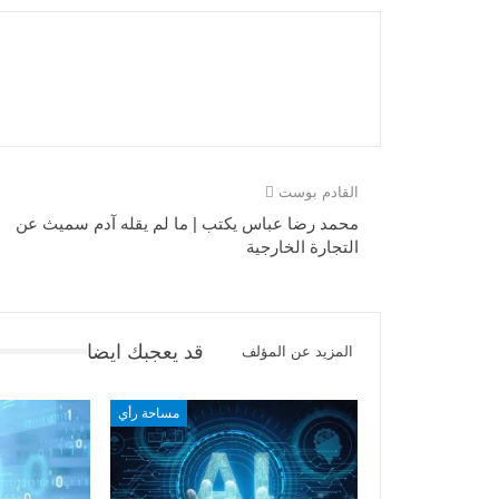
القادم بوست
محمد رضا عباس يكتب | ما لم يقله آدم سميث عن
التجارة الخارجية
قد يعجبك ايضا
المزيد عن المؤلف
مساحة رأي