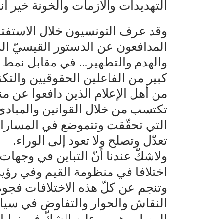
التهديدات والأزمات والخونة خير أنم
وقد عرف التونسيون خلال الاستفتاء
المدافعون عن الدستور القيسيّ الذ
والهدم والتطهير… في مقابل نمط ت
من أهل الإعلام الذين دافعوا عن 
تكتسب من خلال القوانين والمباد
التي تحقّقت وتتموضع في المسارات ا
تعدّل وتصلح ولا تعود إلى الوراء.
ولاشكّ عندنا أنّ التباين في وجها
اختلافا في منظومة القيم وفي رؤية 
وتنجم عن كلّ هذه الاختلافات فجو
النقاش والحوار والتفاوض في سيا
الوصل وهيمن عليه الشكّ في نوايا 