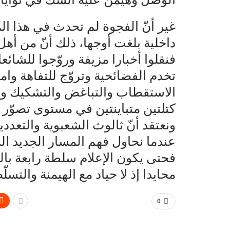
غير أنّ الفجوة لم تحدث في هذا ا
داخلية بلغت أوجها، ذلك أنّ من أهل 
فنقلوا أخبارا مزيفة وروّجوا للشائع
تخدم الفضائحية وتروّج للتفاهة وام
الاستقطاب والتباغض والتشكيك وا
كتلتين متباينتين في مستوى تصوّر أ
ونعتقد أنّ ثالوث الشعبوية والتعددية
عندما نحاول فهم المسار الجديد الذي
فحتى يكون الإعلام سلطة رابعة بالف
محايدا إذ لا حياد مع الهيمنة والت
0