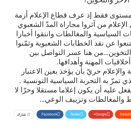
لمستوى فقط إذ عرف قطاع الإعلام أزمة
الإعلام من آثروا مجاراة المدّ الشعبوي
ات السياسية والمغالطات وانتقوا أخبارا
تنعوا عن نقد الخطابات الشعبوية وثمّنوا
لتخوين…من هنا عسر التواصل بين
خلاقيات المهنة وأهدافها.
 والإعلام حريّ بأن يؤخذ بعين الاعتبار
 تمرّ به التجربة السياسية التونسية .
عل عليه أن يكون إعلاما مستقلا وحرّا لا
سلّط والمغالطات وتزييف الوعي…
Facebook
Twitter
Google+
ReddIt
شارك