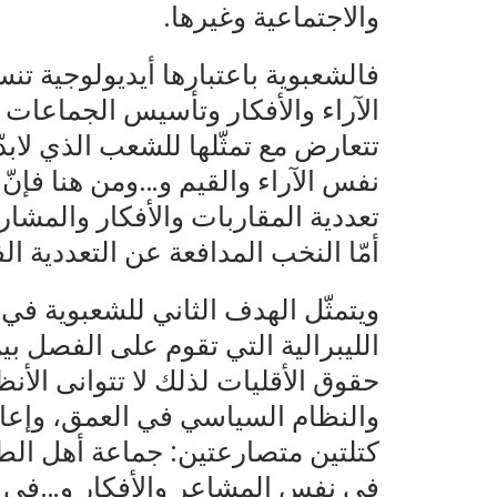
والاجتماعية وغيرها.
فالشعبوية باعتبارها أيديولوجية تن
الآراء والأفكار وتأسيس الجماعات وبن
تتعارض مع تمثّلها للشعب الذي لابد
نفس الآراء والقيم و…ومن هنا فإنّ ا
تعددية المقاربات والأفكار والمشا
أمّا النخب المدافعة عن التعددية ال
ويتمثّل الهدف الثاني للشعبوية في
الليبرالية التي تقوم على الفصل ب
حقوق الأقليات لذلك لا تتوانى الأ
والنظام السياسي في العمق، وإعاد
كتلتين متصارعتين: جماعة أهل الطه
في نفس المشاعر والأفكار و…في مقا