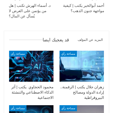
أحمد أبوالخير يكتب | كيفية
د. أسماء الهرش تكتب | هل
مواجهة جنون الذهب؟
من يؤتمن على العرض لا
يُسأل عن المال؟
قد يعجبك ايضا
المزيد عن المؤلف
مساحة رأي
مساحة رأي
زهران جلال يكتب | الرقمنة..
محمود الحجاوي يكتب | أثر
إرادة الدولة ومصالح
الذكاء الاصطناعي والتنشئة
البيروقراطية
الاجتماعية
مساحة رأي
مساحة رأي