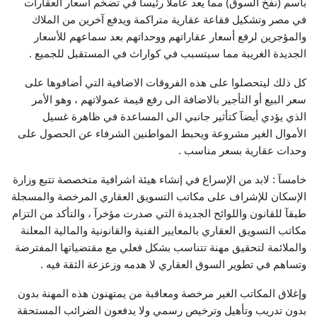
باسم (نفخ السوق) مما يعد عاملآ رئيسآ في تضخم أسعار العقارات
في مصر وتشكيل فقاعة عقارية متراكمة ويدفع آخرين من الملاك
والمؤجرين لرفع أسعار عقاراتهم ووحداتهم بعد سماعهم للأسعار
الجديدة الغريبة مما سيتسبب في كواراث في المستقبل للجميع .
كل ذلك ليتحصلوا على هذه الفروقات الاضافية التي أضافوها على
سعر البيع أو التأجير بالاضافة الى رفع قيمة عمولاتهم ، وهو الأمر
الذي يؤدي أيضآ كتأثير جانبي الى المساعدة في ظاهرة غسيل
الأموال الغير مشروعة ويحبط المواطنين الشرفاء عن الحصول على
وحدات عقارية بسعر مناسب .
خامسآ : لابد من الإسراع في إنشاء هيئة اشرافية متخصصة تتبع وزارة
الإسكان للإشراف على مكاتب التسويق العقاري المرخصة والمسجلة
طبقآ للقانون واللوائح الجديدة التي صدرت مؤخرآ ، والتأكد من التزام
مكاتب التسويق العقاري بالمعايير الفنية والقانونية والمالية المعلنة
والملائمة لتحقيق مهنة تتناسب بشكل فعلي مع مقتضياتها المفترضة
وتساهم في تطوير السوق العقاري لا هدمه وزعزعة الثقة فيه .
وإغلاق المكاتب الغير مرخصة ومعاقبة من يمتهنون هذه المهنة بدون
بدون تدريب وتأهيل وترخيص رسمي ولا يدفعون الضرائب المستحقة