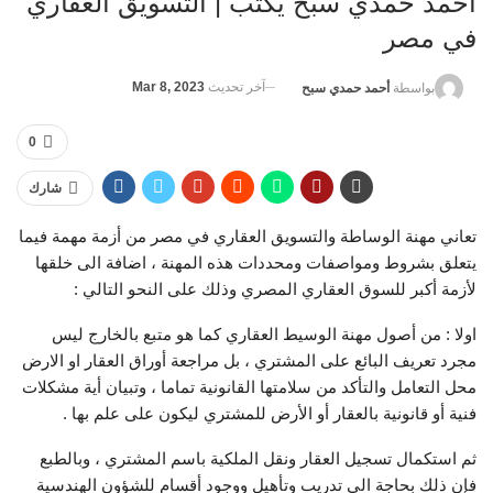
أحمد حمدي سبح يكتب | التسويق العقاري
في مصر
آخر تحديث
Mar 8, 2023
بواسطة
أحمد حمدي سبح
0
شارك
تعاني مهنة الوساطة والتسويق العقاري في مصر من أزمة مهمة فيما
يتعلق بشروط ومواصفات ومحددات هذه المهنة ، اضافة الى خلقها
لأزمة أكبر للسوق العقاري المصري وذلك على النحو التالي :
اولا : من أصول مهنة الوسيط العقاري كما هو متبع بالخارج ليس
مجرد تعريف البائع على المشتري ، بل مراجعة أوراق العقار او الارض
محل التعامل والتأكد من سلامتها القانونية تماما ، وتبيان أية مشكلات
فنية أو قانونية بالعقار أو الأرض للمشتري ليكون على علم بها .
ثم استكمال تسجيل العقار ونقل الملكية باسم المشتري ، وبالطبع
فإن ذلك بحاجة الى تدريب وتأهيل ووجود أقسام للشؤون الهندسية