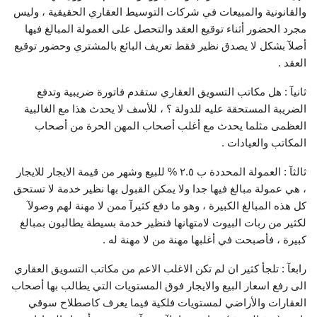
والقانونية والمبيعات في شركات التوسيط العقاري الحقيقية ، وليس
مجرد الحضور أثناء توقيع العقد والتحصل على العمولة المبالغ فيها
أصلآ بشكل لا يصدق نظير فقط تعريف البائع بالمشتري وحضور توقيع
العقد .
ثانيآ : هل مكاتب التسويق العقاري ستقدم فاتورة ضريبية وتدفع
الضريبة المستحقة عليه للدولة ؟ ، للأسف لا يحدث هذا مع الغالبية
العظمى مثلما يحدث مع أغلب أصحاب المهن الحرة من أصحاب
المكاتب والعيادات .
ثالثآ : العمولة المحددة ب ٢.٥ % للبيع وشهر من قيمة الايجار للايجار
، هي عمولة مبالغ فيها جدا ولا يمكن القبول بها نظير خدمة لا تستحق
كل هذه المبالغ الكبيرة ، وهو ما دفع كثيرآ ممن لا مهنة لهم وصولآ
لكثير من ربات البيوت لامتهانها فنظير خدمة بسيطة يطالبون بمبالغ
كبيرة ، فأصبحت في أغلبها مهنة من لا مهنة له .
رابعآ : تلجأ كثير ان لم تكن الاغلب الاعم من مكاتب التسويق العقاري
الى رفع اسعار البيع والايجار فوق المستويات التي يطالب بها أصحاب
العقارات والأراضي لمستويات فلكية فيما يعرف كاصطلاح سوقي