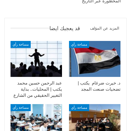
المحظورة عبر التاريخ
قد يعجبك ايضا
المزيد عن المؤلف
مساحة رأي
مساحة رأي
د. خيرت ضرغام يكتب |
عبد الرحمن حسين محمد
تضحيات صنعت المجد
يكتب | المحليات.. بداية
التغيير الحقيقي من الشارع
مساحة رأي
مساحة رأي