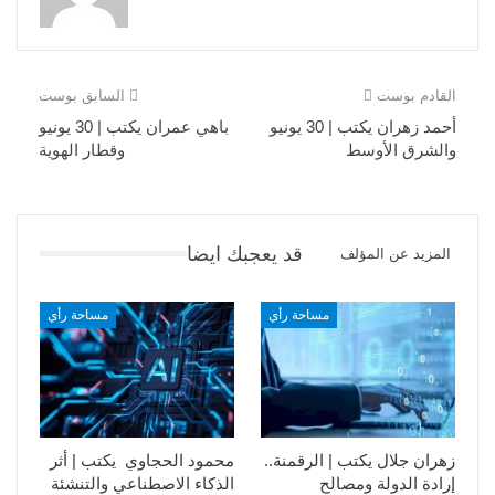
القادم بوست
السابق بوست
أحمد زهران يكتب | 30 يونيو
باهي عمران يكتب | 30 يونيو
والشرق الأوسط
وقطار الهوية
قد يعجبك ايضا
المزيد عن المؤلف
مساحة رأي
مساحة رأي
زهران جلال يكتب | الرقمنة..
محمود الحجاوي يكتب | أثر
إرادة الدولة ومصالح
الذكاء الاصطناعي والتنشئة