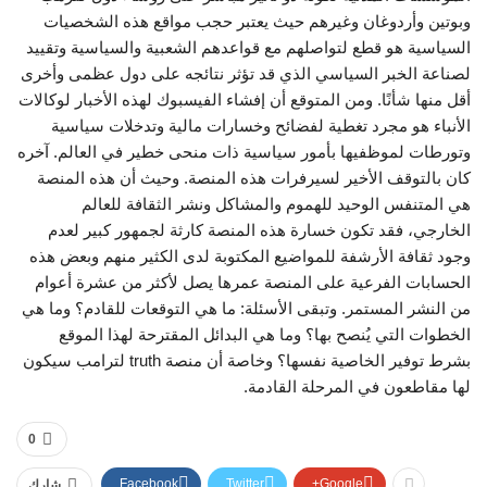
وبوتين وأردوغان وغيرهم حيث يعتبر حجب مواقع هذه الشخصيات
السياسية هو قطع لتواصلهم مع قواعدهم الشعبية والسياسية وتقييد
لصناعة الخبر السياسي الذي قد تؤثر نتائجه على دول عظمى وأخرى
أقل منها شأنًا. ومن المتوقع أن إفشاء الفيسبوك لهذه الأخبار لوكالات
الأنباء هو مجرد تغطية لفضائح وخسارات مالية وتدخلات سياسية
وتورطات لموظفيها بأمور سياسية ذات منحى خطير في العالم. آخره
كان بالتوقف الأخير لسيرفرات هذه المنصة. وحيث أن هذه المنصة
هي المتنفس الوحيد للهموم والمشاكل ونشر الثقافة للعالم
الخارجي، فقد تكون خسارة هذه المنصة كارثة لجمهور كبير لعدم
وجود ثقافة الأرشفة للمواضيع المكتوبة لدى الكثير منهم وبعض هذه
الحسابات الفرعية على المنصة عمرها يصل لأكثر من عشرة أعوام
من النشر المستمر. وتبقى الأسئلة: ما هي التوقعات للقادم؟ وما هي
الخطوات التي يُنصح بها؟ وما هي البدائل المقترحة لهذا الموقع
بشرط توفير الخاصية نفسها؟ وخاصة أن منصة truth لترامب سيكون
لها مقاطعون في المرحلة القادمة.
0
Facebook
Twitter
Google+
شارك