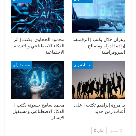
زهران جلال يكتب | الرقمنة..
محمود الحجاوي يكتب | أثر
إرادة الدولة ومصالح
الذكاء الاصطناعي والتنشئة
البيروقراطية
الاجتماعية
مساحة رأي
مساحة رأي
د. مروة إبراهيم تكتب | على
محمد سامح حسونة يكتب |
أعتاب زمن جديد
الذكاء الاصطناعي ومستقبل
الإنسان
السابق
التالي