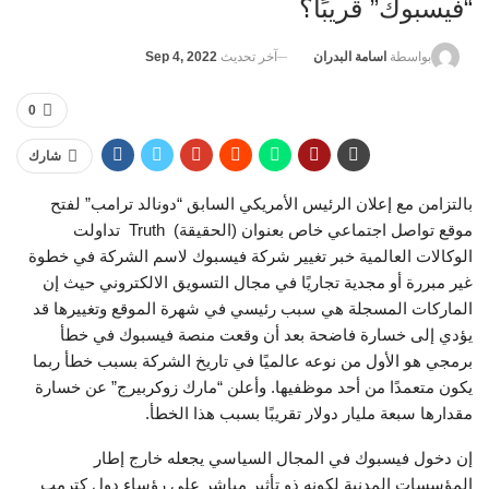
“فيسبوك” قريبًا؟
آخر تحديث
Sep 4, 2022
بواسطة
اسامة البدران
0
شارك
بالتزامن مع إعلان الرئيس الأمريكي السابق “دونالد ترامب” لفتح
موقع تواصل اجتماعي خاص بعنوان (الحقيقة) Truth تداولت
الوكالات العالمية خبر تغيير شركة فيسبوك لاسم الشركة في خطوة
غير مبررة أو مجدية تجاريًا في مجال التسويق الالكتروني حيث إن
الماركات المسجلة هي سبب رئيسي في شهرة الموقع وتغييرها قد
يؤدي إلى خسارة فاضحة بعد أن وقعت منصة فيسبوك في خطأ
برمجي هو الأول من نوعه عالميًا في تاريخ الشركة بسبب خطأ ربما
يكون متعمدًا من أحد موظفيها. وأعلن “مارك زوكربيرج” عن خسارة
مقدارها سبعة مليار دولار تقريبًا بسبب هذا الخطأ.
إن دخول فيسبوك في المجال السياسي يجعله خارج إطار
المؤسسات المدنية لكونه ذو تأثير مباشر على رؤساء دول كترمب