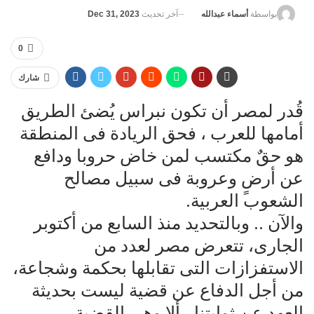
آخر تحديث
Dec 31, 2023
بواسطة
أسماء عبدالله
0
شارك
قُدر لمصر أن تكون نبراس يُضئ الطريق
أمامها للعرب ، فحق الريادة فى المنطقة
هو حقٌ مكتسب لمن خاض حروبا ودافع
عن أرضٍ وعروبة فى سبيل مصالح
الشعوب العربية.
والآن .. وبالتحديد منذ السابع من أكتوبر
الجارى، تتعرض مصر لعدد من
الاستفزازات التى تقابلها بحكمة وشجاعة،
من أجل الدفاع عن قضية ليست بحديثة
العهد عن ثوابتنا ، ألا وهى القضية