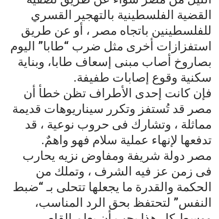
القضية الفلسطينية بالتهجير القسري
للفلسطينين باتجاه مصر ، أو عن طريق
استفزازات أخرى مثل ضرب “طابا” اليوم
بصاروخ أصاب مبنى إسعاف طابا، وبناية
سكنية وقوع إصابات طفيفة.
فإن كانت إحدى الأطراف تظن خطأ أن
مصر قد تُستفز وتكرر سيناريوهات قديمة
مماثلة ، وتشارك فى حروب نوعية ، قد
تدفعها لإنهاء عملية سلام فهو واهمٌ.
مصر دولة شريفة ومفاوض نزيه يحارب
فى زمن عز فيه الشرف ، وتملك من
الحكمة والقدرة ما يجعلها تتحلى بـ “ضبط
النفس” لتحتفظ بحق الرد المناسب،
ووسط كل هذا يجب أن يعلم القاصي