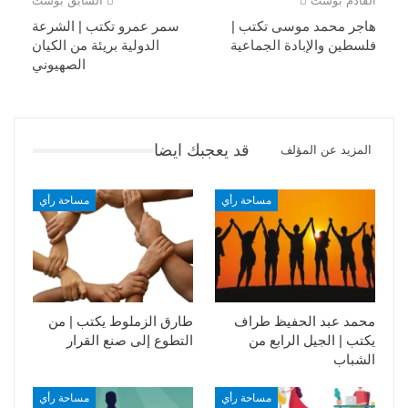
القادم بوست
السابق بوست
هاجر محمد موسى تكتب |
سمر عمرو تكتب | الشرعة
فلسطين والإبادة الجماعية
الدولية بريئة من الكيان
الصهيوني
قد يعجبك ايضا
المزيد عن المؤلف
مساحة رأي
مساحة رأي
محمد عبد الحفيظ طراف
طارق الزملوط يكتب | من
يكتب | الجيل الرابع من
التطوع إلى صنع القرار
الشباب
مساحة رأي
مساحة رأي