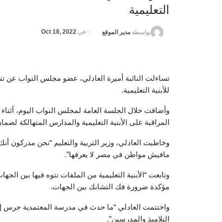
التعليمية
في
Oct 18, 2022
بواسطة
مدير الموقع
تساءلت النائبة أميرة العادلي، عضو مجلس النواب عن تن
للأبنية التعليمية.
وأضافت خلال الجلسة العامة لمجلس النواب اليوم، أثناء تو
المراقبة على الأبنية التعليمية والمدارس المتهالكة لضمان
وخاطبت العادلي، وزير التربية والتعليم “نحن مدركون أنك
مافيش مواطن في مصر لا يعرفها”.
وتابعت “الأبنية التعليمية من الملفات نتوه فيها بين الج
مؤكدة ضرورة فك التشابك بين الجهات.
واختتمت العادلي “ما حدث في مدرسة المعتمدية جرس إنذ
التلاميذ والمدرسين”.