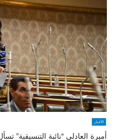
الأخبار
أميرة العادلي “نائبة التنسيقية” تسأل