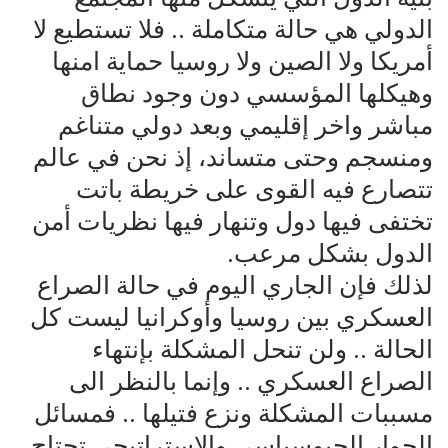
الدولي هي حالة متكاملة .. فلا تستطيع لا
أمريكا ولا الصين ولا روسيا حماية امنها
وهيكلها المؤسسي دون وجود نطاق
مباشر واخر إقليمي وبعد دولي متناغم
ومنسجم وحتى متساند، إذ نحن في عالم
تتصارع فيه القوى على خريطة باتت
تختفى فيها دول وتنهار فيها نظريات أمن
الدول بشكل مرعب.
لذلك فإن الجاري اليوم في حالة الصراع
العسكري بين روسيا وأوكرانيا ليست كل
الحالة .. ولن تنحل المشكلة بإنتهاء
الصراع العسكري .. وإنما بالنظر الى
مسببات المشكلة ونزع فتيلها .. فمسائل
الحوار الجيوسياسي والاستراتيجي تحتاج