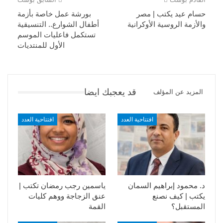
حسام عيد يكتب | مصر
بورشة عمل خاصة بأزمة
والأزمة الروسية الأوكرانية
أطفال الشوارع.. التنسيقية
تستكمل فاعليات الموسم
الأول للمنتديات
قد يعجبك ايضا
المزيد عن المؤلف
افتتاحية العدد
افتتاحية العدد
د. محمود إبراهيم السمان
ياسمين رجب رمضان تكتب |
يكتب | كيف نصنع
عنق الزجاجة ووهم كليات
المستقبل؟
القمة