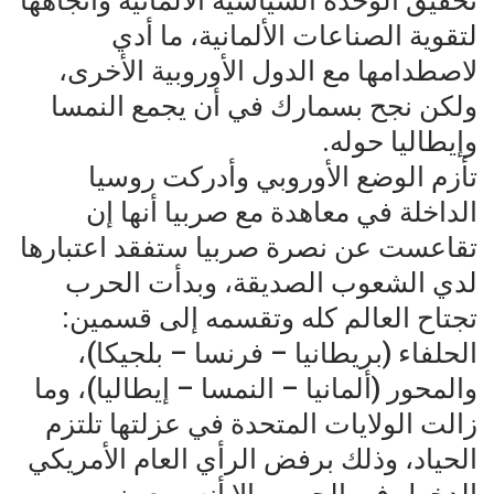
تحقيق الوحدة السياسية الألمانية واتجاهها
لتقوية الصناعات الألمانية، ما أدي
لاصطدامها مع الدول الأوروبية الأخرى،
ولكن نجح بسمارك في أن يجمع النمسا
وإيطاليا حوله.
تأزم الوضع الأوروبي وأدركت روسيا
الداخلة في معاهدة مع صربيا أنها إن
تقاعست عن نصرة صربيا ستفقد اعتبارها
لدي الشعوب الصديقة، وبدأت الحرب
تجتاح العالم كله وتقسمه إلى قسمين:
الحلفاء (بريطانيا – فرنسا – بلجيكا)،
والمحور (ألمانيا – النمسا – إيطاليا)، وما
زالت الولايات المتحدة في عزلتها تلتزم
الحياد، وذلك برفض الرأي العام الأمريكي