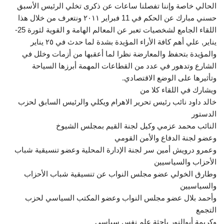
الحالي خاصة وإننا تفصلنا ساعات عن ذكرى تخلي الرئيس الأسبق
حسني مبارك عن الحكم في 11 فبراير ٢٠١١ ونتعرف من خلال هذا
اللقاء الجامع لشخصيات تعبر عن المعالم الهامة و القوية لثورة 25-
يناير, علي أهم كافة الأراء المؤيدة بشدة لما حدث في ٢٥ يناير
والمؤيدة بتحفظ والمعارضة نظرا لما أعقبها من أزمات وخلل في
الشارع وتدهور في عدد من القطاعات المهمة أبرزها السياحة
وتأثيرها على الوضع الاقتصادي.
‎خالد داود نائب رئيس تحرير الاهرام ويكلي والرئيس السابق لحزب
الدستور
‎وعمرو درويش أمين سر لجنة الإدارة المحلية وعضو تنسيقية شباب
الأحزاب والسياسيين
‎وطارق الخولي عضو مجلس النواب عن تنسيقية شباب الأحزاب
والسياسيين
‎وأحمد بلال عضو مجلس النواب وعضو المكتب السياسي لحزب
التجمع