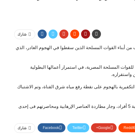
شارك
من أبناء القوات المسلحة الذين سقطوا في الهجوم الغادر، الذي
للقوات المسلحة المصرية، في استمرار أعمالها البطولية
ن واستقراره.
كفيرية بالهجوم على نقطة رفع مياه شرق القناة، وتم الاشتباك
وأسفر الهجوم الغادر عن استشهاد ضابط و10 جنود وإصابة 5 أفراد، وجار مطاردة العناصر الإرهابية ومحاصرتهم فى إحدى
Facebook
Twitter
Google+
ReddIt
شارك