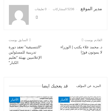
مدير الموقع
5236 المشاركات
0 تعليقات
القادم بوست
السابق بوست
د. محمد علاء يكتب | الوزراء
“التنسيقية” تعقد دورة
لا يموتون فورًا
تدريبية للمسئولين
الإعلاميين بهيئة “تعليم
الكبار”
قد يعجبك ايضا
المزيد عن المؤلف
الأخبار
الأخبار