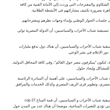
لشكاوى والمقترحات التي وردت إلي الأمانة الفنية من كافة
قاهرة بضرورة تكثيف مشاركتهم فى الأنشطة الطلابية.
ى جلسات الحوار الوطني وإبداء وجهات نظرهم ومقترحاتهم.
نسيقية شباب الأحزاب والسياسيين، أن الدولة المصرية تولي
ية شباب الأحزاب والسياسيين، أن هناك دول تدفع مليارات
دور الإعلام في نشر الوعي.
ة، لتكون “ميكرفون مصر حول العالم”، وفى كافة المحافل الدولية,
للمشاكل وإيجاد حلول.
شباب الأحزاب والسياسيين، على أهمية أن المبادرة الرئاسية
تهدف تغيير حياة 60 مليون مواطن مصري، وتطوير قرى الريف المصري وكذلك الخدمات والمرافق
وأوضح النائب محمد عزمي، عضو مجلس الشيوخ عن تنسيقية شباب الأحزاب و السياسيين، أن قمة المناخ cop 27
لتي تؤدي للتغيرات المناخية، موضحا أن هناك عدد من المدن حول