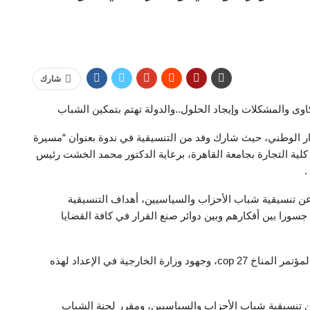
شارك
وى والمشكلات وإيجاد الحلول..والدولة تهتم بتمكين الشباب
ر الوطني، حيث شارك وفد من التنسيقية في ندوة بعنوان “مسيرة
ية التجارة بجامعة القاهرة، برعاية الدكتور محمد الخشت رئيس
.
ن تنسيقية شباب الأحزاب والسياسيين، أهداف التنسيقية
جسورا بين أفكارهم وبين دوائر صنع القرار في كافة القضايا
كما تحدثت النائبة غادة على عن جهود الحكومة استعدادا لمؤتمر المناخ cop 27، وجهود وزارة الخارجية في الإعداد لهذه
 تنسيقية شباب الأحزاب والسياسيين، ومقرر لجنة الشباب