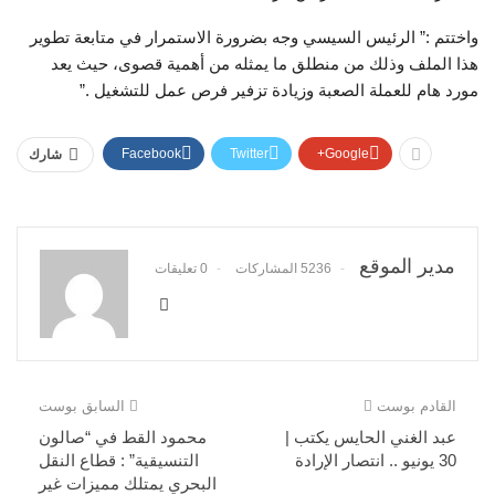
واختتم :” الرئيس السيسي وجه بضرورة الاستمرار في متابعة تطوير
هذا الملف وذلك من منطلق ما يمثله من أهمية قصوى، حيث يعد
مورد هام للعملة الصعبة وزيادة تزفير فرص عمل للتشغيل .”
Facebook
Twitter
Google+
شارك
مدير الموقع
5236 المشاركات
0 تعليقات
القادم بوست
السابق بوست
عبد الغني الحايس يكتب |
محمود القط في “صالون
30 يونيو .. انتصار الإرادة
التنسيقية” : قطاع النقل
البحري يمتلك مميزات غير